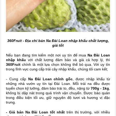
360Fruit - Địa chỉ bán Na Đài Loan nhập khẩu chất lượng,
giá tốt
Nếu bạn đang tìm kiếm một nơi uy tín để mua
Na Đài Loan
nhập khẩu
với chất lượng đảm bảo và giá cả hợp lý, thì
360Fruit
chính là một lựa chọn không thể bỏ qua. Với uy tín
trong lĩnh vực cung cấp trái cây nhập khẩu, chúng tôi cam kết;
- Cung cấp
Na Đài Loan chính gốc
, được nhập khẩu từ
những nhà vườn uy tín tại Đài Loan. Mỗi trái na đều được
tuyển chọn kỹ lưỡng, đảm bảo trái to, đều, nặng từ
700g - 1kg
,
không bị dập nát trong quá trình vận chuyển. Được bảo quản
trong điều kiện tối ưu, giữ nguyên độ tươi và hương vị đặc
trưng.
- Giá bán Na Đài Loan tốt nhất
trên thị trường, với nhiều