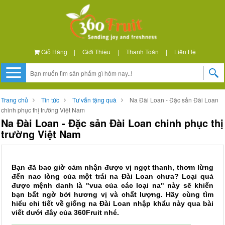
Giỏ Hàng
|
Giới Thiệu
|
Thanh Toán
|
Liên Hệ
Trang chủ
Tin tức
Tư vấn tặng quà
Na Đài Loan - Đặc sản Đài Loan
chinh phục thị trường Việt Nam
Na Đài Loan - Đặc sản Đài Loan chinh phục thị
trường Việt Nam
Bạn đã bao giờ cảm nhận được vị ngọt thanh, thơm lừng
đến nao lòng của một trái na Đài Loan chưa? Loại quả
được mệnh danh là "vua của các loại na" này sẽ khiến
bạn bất ngờ bởi hương vị và chất lượng. Hãy cùng tìm
hiểu chi tiết về giống na Đài Loan nhập khẩu này qua bài
viết dưới đây của 360Fruit nhé.