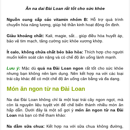
Ăn na dai Đài Loan rất tốt cho sức khỏe
Nguồn cung cấp các vitamin nhóm B:
Hỗ trợ quá trình
chuyển hóa năng lượng, giúp hệ thần kinh hoạt động ổn định.
Giàu khoáng chất:
Kali, magie, sắt... giúp điều hòa huyết áp,
bảo vệ tim mạch, tăng cường sức khỏe xương khớp.
Ít calo, không chứa chất béo bão hòa:
Thích hợp cho người
muốn kiểm soát cân nặng và có chế độ ăn uống lành mạnh.
Lưu ý:
Mặc dù
quả na Đài Loan ngon
rất tốt cho sức khỏe
nhưng bạn không nên lạm dụng. Nên kết hợp na với các loại
trái cây khác để có một chế độ ăn uống cân bằng và đa dạng.
Món ăn ngon từ na Đài Loan
Na dai Đài Loan không chỉ là một loại trái cây ngon ngọt, mà
còn là nguyên liệu tuyệt vời để chế biến thành nhiều món ăn
hấp dẫn. Dưới đây là một số gợi ý
món ăn ngon từ na Đài
Loan
mà bạn có thể tham khảo:
Na dầm sữa chua:
Kết hợp na với sữa chua không đường,