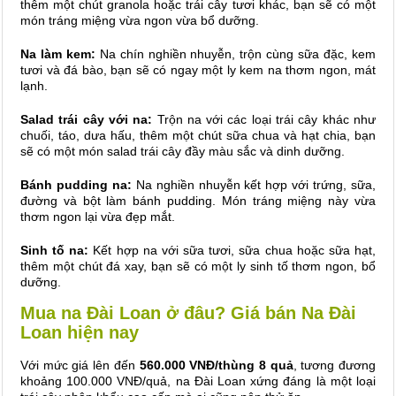
thêm một chút granola hoặc trái cây tươi khác, bạn sẽ có một
món tráng miệng vừa ngon vừa bổ dưỡng.
Na làm kem:
Na chín nghiền nhuyễn, trộn cùng sữa đặc, kem
tươi và đá bào, bạn sẽ có ngay một ly kem na thơm ngon, mát
lạnh.
Salad trái cây với na:
Trộn na với các loại trái cây khác như
chuối, táo, dưa hấu, thêm một chút sữa chua và hạt chia, bạn
sẽ có một món salad trái cây đầy màu sắc và dinh dưỡng.
Bánh pudding na:
Na nghiền nhuyễn kết hợp với trứng, sữa,
đường và bột làm bánh pudding. Món tráng miệng này vừa
thơm ngon lại vừa đẹp mắt.
Sinh tố na:
Kết hợp na với sữa tươi, sữa chua hoặc sữa hạt,
thêm một chút đá xay, bạn sẽ có một ly sinh tố thơm ngon, bổ
dưỡng.
Mua na Đài Loan ở đâu? Giá bán Na Đài
Loan hiện nay
Với mức giá lên đến
560.000 VNĐ/thùng 8 quả
, tương đương
khoảng 100.000 VNĐ/quả, na Đài Loan xứng đáng là một loại