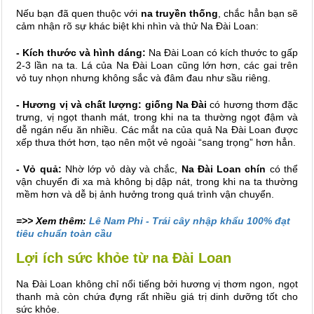
Nếu bạn đã quen thuộc với
na truyền thống
, chắc hẳn bạn sẽ
cảm nhận rõ sự khác biệt khi nhìn và thử Na Đài Loan:
- Kích thước và hình dáng:
Na Đài Loan có kích thước to gấp
2-3 lần na ta. Lá của Na Đài Loan cũng lớn hơn, các gai trên
vỏ tuy nhọn nhưng không sắc và đâm đau như sầu riêng.
- Hương vị và chất lượng: giống Na Đài
có hương thơm đặc
trưng, vị ngọt thanh mát, trong khi na ta thường ngọt đậm và
dễ ngán nếu ăn nhiều. Các mắt na của quả Na Đài Loan được
xếp thưa thớt hơn, tạo nên một vẻ ngoài “sang trọng” hơn hẳn.
- Vỏ quả:
Nhờ lớp vỏ dày và chắc,
Na Đài Loan chín
có thể
vận chuyển đi xa mà không bị dập nát, trong khi na ta thường
mềm hơn và dễ bị ảnh hưởng trong quá trình vận chuyển.
=>> Xem thêm:
Lê Nam Phi - Trái cây nhập khẩu 100% đạt
tiêu chuẩn toàn cầu
Lợi ích sức khỏe từ na Đài Loan
Na Đài Loan không chỉ nổi tiếng bởi hương vị thơm ngon, ngọt
thanh mà còn chứa đựng rất nhiều giá trị dinh dưỡng tốt cho
sức khỏe.