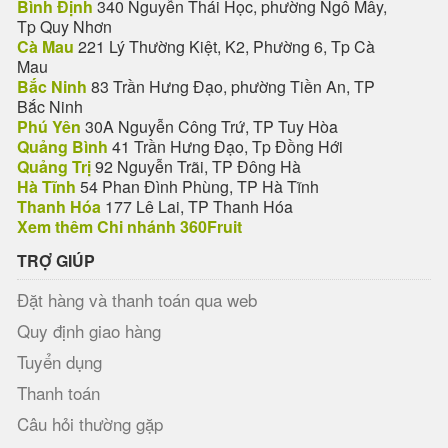
Bình Định
340 Nguyễn Thái Học, phường Ngô Mây,
Tp Quy Nhơn
Cà Mau
221 Lý Thường Kiệt, K2, Phường 6, Tp Cà
Mau
Bắc Ninh
83 Trần Hưng Đạo, phường Tiền An, TP
Bắc Ninh
Phú Yên
30A Nguyễn Công Trứ, TP Tuy Hòa
Quảng Bình
41 Trần Hưng Đạo, Tp Đồng Hới
Quảng Trị
92 Nguyễn Trãi, TP Đông Hà
Hà Tĩnh
54 Phan Đình Phùng, TP Hà Tĩnh
Thanh Hóa
177 Lê Lai, TP Thanh Hóa
Xem thêm Chi nhánh 360Fruit
TRỢ GIÚP
Đặt hàng và thanh toán qua web
Quy định giao hàng
Tuyển dụng
Thanh toán
Câu hỏi thường gặp