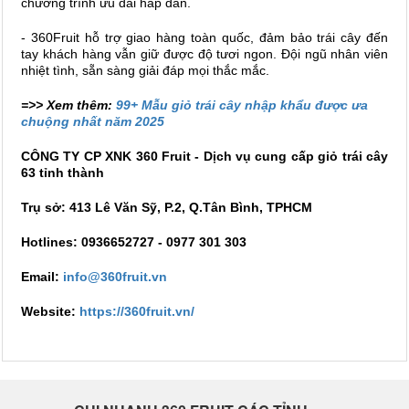
chương trình ưu đãi hấp dẫn.
- 360Fruit hỗ trợ giao hàng toàn quốc, đảm bảo trái cây đến
tay khách hàng vẫn giữ được độ tươi ngon. Đội ngũ nhân viên
nhiệt tình, sẵn sàng giải đáp mọi thắc mắc.
=>> Xem thêm:
99+ Mẫu giỏ trái cây nhập khẩu được ưa
chuộng nhất năm 2025
CÔNG TY CP XNK 360 Fruit - Dịch vụ cung cấp giỏ trái cây
63 tỉnh thành
Trụ sở: 413 Lê Văn Sỹ, P.2, Q.Tân Bình, TPHCM
Hotlines: 0936652727 - 0977 301 303
Email:
info@360fruit.vn
Website:
https://360fruit.vn/