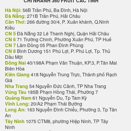
CHI NHANH 360 FRUIT CÁC TỈNH
Hà Nội:
56B Trần Phú, Ba Đình, Hà Nội
Đà Nẵng:
271B Trần Phú, Hải Châu
Cần Thơ:
266 đường 30/4, P. Xuân khánh, Q.Ninh
Kiều
CN 5
Đà Nẵng 32 Lê Thanh Nghị, Quận Hải Châu
CN 6
71 Trường Chinh, Phường Xuân Phú, TP Huế
CN 7
Lâm Đồng 05 Phan Đình Phùng
CN 8
Bình Dương 151 Phú Lợi, P. Phú Lợi, Tp. Thủ
Dầu Một
Đồng Nai
40/198A Phạm Văn Thuận, KP.3, P.Tân Mai
Biên Hòa
Kiên Giang
418 Nguyễn Trung Trực, Thành phố Rạch
Giá
Nha Trang
54 Nguyễn Đức Cảnh, TP Nha Trang
Vũng Tàu
185B Phạm Hồng Thái, Phường 7
Quảng Nam
61 Nguyễn Du, Tp Tam Kỳ
Vĩnh Long:
20/A2 Phạm Thái Bường
Long An:
163 Nguyễn Đình Chiểu, Phường 3, Tp Tân
An
Tây Ninh
1075 CTM8, phường Hiệp Ninh, TP Tây
Ninh