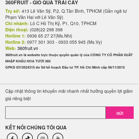
360FRUIT - GIỎ QUÀ TRÁI CÂY
Trụ sở:
413 Lê Văn Sỹ, P.2, Q.Tân Bình, TPHCM (Gần ngã tư
Phạm Văn Hai với Lê Văn Sỹ)
Chi nhánh:
Lô C Hồ Thị Kỷ, P1, Q10, TPHCM
Điện thoại:
(028)22 298 398
Hotline 1:
0936 65 27 27(Ms.Nhi)
Hotline 2:
0977 301 303 - 0933 055 945 (Ms.Vy)
Web:
360fruit.vn
360fruit.vn là website trực thuộc quyền quản lý của CÔNG TY CỔ PHẦN XUẤT
NHẬP KHẨU HOA TƯƠI 360
GPKD 0313524315 do Sở kế hoạch Đầu tư TP. Hồ Chí Minh cấp 06/11/2015
Cập nhật thông tin khuyến mãi nhanh nhất hưởng quyền lợi giảm
giá riêng biệt
GỬI
KẾT NỐI CHÚNG TÔI QUA