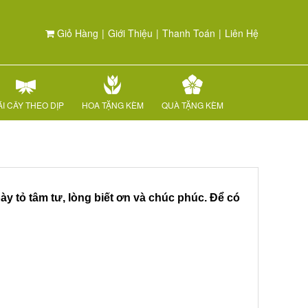
Giỏ Hàng
|
Giới Thiệu
|
Thanh Toán
|
Liên Hệ
I CÂY THEO DỊP
HOA TẶNG KÈM
QUÀ TẶNG KÈM
bày tỏ tâm tư, lòng biết ơn và chúc phúc. Để có