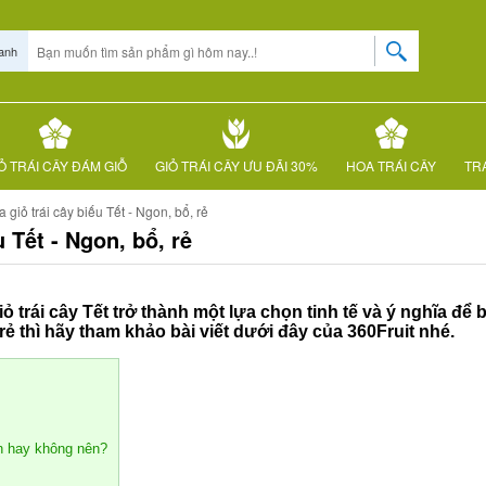
anh
Ỏ TRÁI CÂY ĐÁM GIỖ
GIỎ TRÁI CÂY ƯU ĐÃI 30%
HOA TRÁI CÂY
TRÁ
giỏ trái cây biếu Tết - Ngon, bổ, rẻ
 Tết - Ngon, bổ, rẻ
 trái cây Tết trở thành một lựa chọn tinh tế và ý nghĩa để 
 rẻ thì hãy tham khảo bài viết dưới đây của 360Fruit nhé.
ên hay không nên?