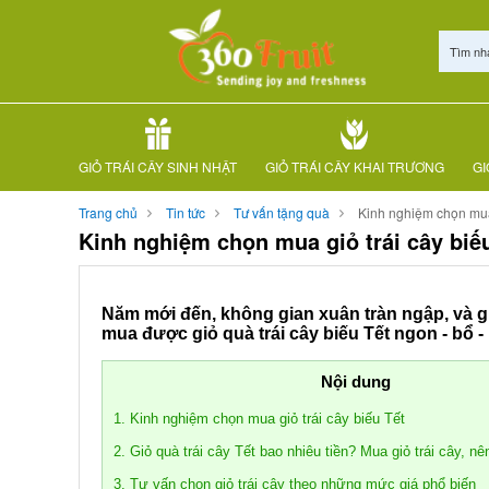
Tìm nh
GIỎ TRÁI CÂY SINH NHẬT
GIỎ TRÁI CÂY KHAI TRƯƠNG
GI
Trang chủ
Tin tức
Tư vấn tặng quà
Kinh nghiệm chọn mua 
Kinh nghiệm chọn mua giỏ trái cây biếu
Năm mới đến, không gian xuân tràn ngập, và giỏ
mua được giỏ quà trái cây biếu Tết ngon - bổ -
Nội dung
1. Kinh nghiệm chọn mua giỏ trái cây biếu Tết
2. Giỏ quà trái cây Tết bao nhiêu tiền? Mua giỏ trái cây, n
3. Tư vấn chọn giỏ trái cây theo những mức giá phổ biến