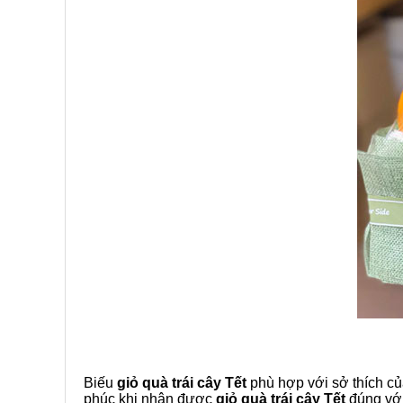
Biếu
giỏ quà trái cây Tết
phù hợp với sở thích củ
phúc khi nhận được
giỏ quà trái cây Tết
đúng với