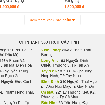
̀ng chất lượng
vững mạnh
1,900,000 đ
1,500,000 đ
Xem thêm, còn 8 sản phẩm
CHI NHANH 360 FRUIT CÁC TỈNH
ng 151 Phú Lợi, P.
Vĩnh Long:
20/A2 Phạm Thái
Thủ Dầu Một
Bường
198A Phạm Văn
Long An:
163 Nguyễn Đình
P.Tân Mai Biên Hòa
Chiểu, Phường 3, Tp Tân An
18 Nguyễn Trung
Tây Ninh
1075 CTM8, phường
phố Rạch Giá
Hiệp Ninh, TP Tây Ninh
 Nguyễn Đức Cảnh,
Bình Định
340 Nguyễn Thái Học,
phường Ngô Mây, Tp Quy Nhơn
B Phạm Hồng Thái,
Cà Mau
221 Lý Thường Kiệt, K2,
Phường 6, Tp Cà Mau
1 Nguyễn Du, Tp
Bắc Ninh
83 Trần Hưng Đạo,