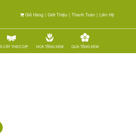
Giỏ Hàng
|
Giới Thiệu
|
Thanh Toán
|
Liên Hệ
I CÂY THEO DỊP
HOA TẶNG KÈM
QUÀ TẶNG KÈM