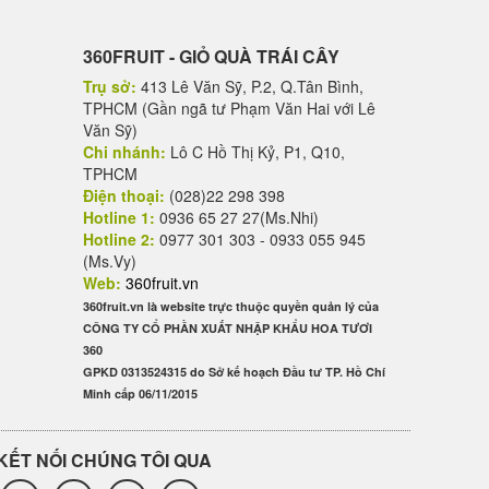
360FRUIT - GIỎ QUÀ TRÁI CÂY
Trụ sở:
413 Lê Văn Sỹ, P.2, Q.Tân Bình,
TPHCM (Gần ngã tư Phạm Văn Hai với Lê
Văn Sỹ)
Chi nhánh:
Lô C Hồ Thị Kỷ, P1, Q10,
TPHCM
Điện thoại:
(028)22 298 398
Hotline 1:
0936 65 27 27(Ms.Nhi)
Hotline 2:
0977 301 303 - 0933 055 945
(Ms.Vy)
Web:
360fruit.vn
360fruit.vn là website trực thuộc quyền quản lý của
CÔNG TY CỔ PHẦN XUẤT NHẬP KHẨU HOA TƯƠI
360
GPKD 0313524315 do Sở kế hoạch Đầu tư TP. Hồ Chí
Minh cấp 06/11/2015
KẾT NỐI CHÚNG TÔI QUA