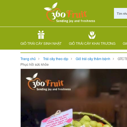
Tìm nh
GIỎ TRÁI CÂY SINH NHẬT
GIỎ TRÁI CÂY KHAI TRƯƠNG
GI
Trang chủ
Trái cây theo dịp
Giỏ trái cây thăm bệnh
GTCTB
Phục hồi sức khỏe