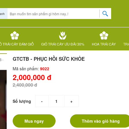
anh
Ỏ TRÁI CÂY ĐÁM GIỖ
GIỎ TRÁI CÂY ƯU ĐÃI 30%
HOA TRÁI CÂY
TRÁ
GTCTB - PHỤC HỒI SỨC KHỎE
 -
Mã sản phẩm:
9022
2,000,000 đ
2,400,000 đ
Số lượng
-
+
Mua ngay
Thêm vào giỏ hàng