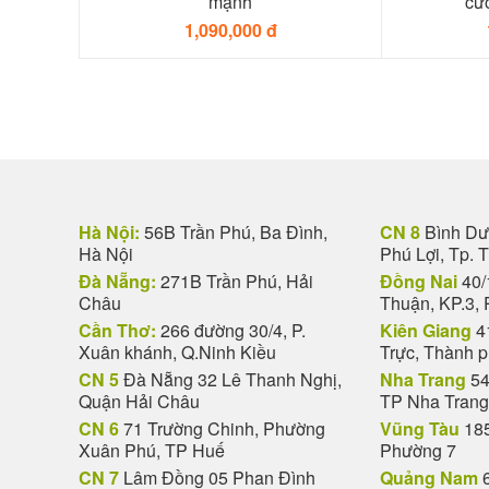
mạnh
cươ
1,090,000 đ
Hà Nội:
56B Trần Phú, Ba Đình,
CN 8
Bình Dươ
Hà Nội
Phú Lợi, Tp. 
Đà Nẵng:
271B Trần Phú, Hải
Đồng Nai
40/
Châu
Thuận, KP.3, 
Cần Thơ:
266 đường 30/4, P.
Kiên Giang
4
Xuân khánh, Q.Ninh Kiều
Trực, Thành 
CN 5
Đà Nẵng 32 Lê Thanh Nghị,
Nha Trang
54
Quận Hải Châu
TP Nha Trang
CN 6
71 Trường Chinh, Phường
Vũng Tàu
185
Xuân Phú, TP Huế
Phường 7
CN 7
Lâm Đồng 05 Phan Đình
Quảng Nam
6