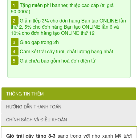
1.
Tặng miễn phí banner, thiệp cao cấp (trị giá
50.000đ)
2.
Giảm tiếp 3% cho đơn hàng Bạn tạo ONLINE lần
thứ 2, 5% cho đơn hàng Bạn tạo ONLINE lần 6 và
10% cho đơn hàng tạo ONLINE thứ 12
3.
Giao gấp trong 2h
4.
Cam kết trái cây tươi, chất lượng hạng nhất
5.
Giá chưa bao gồm hoá đơn điện tử
THÔNG TIN THÊM
HƯỚNG DẪN THANH TOÁN
CHÍNH SÁCH VÀ ĐIỀU KHOẢN
Giỏ trái cây tặng 8-3
sang trọng với nho xanh Mỹ tươi