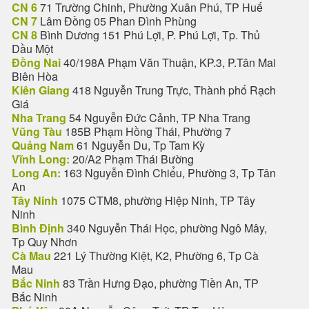
CN 6
71 Trường Chinh, Phường Xuân Phú, TP Huế
CN 7
Lâm Đồng 05 Phan Đình Phùng
CN 8
Bình Dương 151 Phú Lợi, P. Phú Lợi, Tp. Thủ
Dầu Một
Đồng Nai
40/198A Phạm Văn Thuận, KP.3, P.Tân Mai
Biên Hòa
Kiên Giang
418 Nguyễn Trung Trực, Thành phố Rạch
Giá
Nha Trang
54 Nguyễn Đức Cảnh, TP Nha Trang
Vũng Tàu
185B Phạm Hồng Thái, Phường 7
Quảng Nam
61 Nguyễn Du, Tp Tam Kỳ
Vĩnh Long:
20/A2 Phạm Thái Bường
Long An:
163 Nguyễn Đình Chiểu, Phường 3, Tp Tân
An
Tây Ninh
1075 CTM8, phường Hiệp Ninh, TP Tây
Ninh
Bình Định
340 Nguyễn Thái Học, phường Ngô Mây,
Tp Quy Nhơn
Cà Mau
221 Lý Thường Kiệt, K2, Phường 6, Tp Cà
Mau
Bắc Ninh
83 Trần Hưng Đạo, phường Tiền An, TP
Bắc Ninh