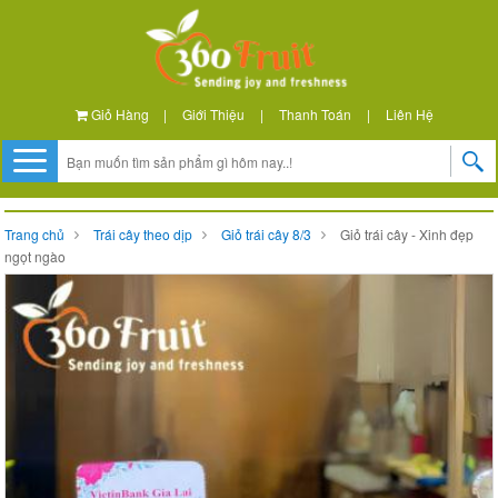
Giỏ Hàng
|
Giới Thiệu
|
Thanh Toán
|
Liên Hệ
Trang chủ
Trái cây theo dịp
Giỏ trái cây 8/3
Giỏ trái cây - Xinh đẹp
ngọt ngào