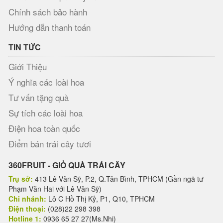
Chính sách bảo hành
Hướng dẫn thanh toán
TIN TỨC
Giới Thiệu
Ý nghĩa các loài hoa
Tư vấn tặng quà
Sự tích các loài hoa
Điện hoa toàn quốc
Điểm bán trái cây tươi
360FRUIT - GIỎ QUÀ TRÁI CÂY
Trụ sở:
413 Lê Văn Sỹ, P.2, Q.Tân Bình, TPHCM (Gần ngã tư
Phạm Văn Hai với Lê Văn Sỹ)
Chi nhánh:
Lô C Hồ Thị Kỷ, P1, Q10, TPHCM
Điện thoại:
(028)22 298 398
Hotline 1:
0936 65 27 27(Ms.Nhi)