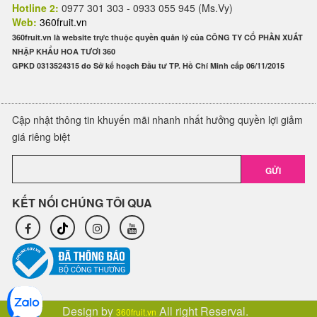
Hotline 2:
0977 301 303 - 0933 055 945 (Ms.Vy)
Web:
360fruit.vn
360fruit.vn là website trực thuộc quyền quản lý của CÔNG TY CỔ PHẦN XUẤT
NHẬP KHẨU HOA TƯƠI 360
GPKD 0313524315 do Sở kế hoạch Đầu tư TP. Hồ Chí Minh cấp 06/11/2015
Cập nhật thông tin khuyến mãi nhanh nhất hưởng quyền lợi giảm
giá riêng biệt
GỬI
KẾT NỐI CHÚNG TÔI QUA
Design by
All right Reserval.
360fruit.vn