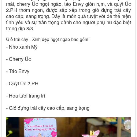
mát, cherry Úc ngọt ngào, táo Envy giòn rụm, và quýt Úc
2.PH thơm ngon, được sắp xếp trong giỏ đựng trái cây
cao cấp, sang trọng. Đây là món quà tuyệt vời để thể hiện
tình yêu và sự trân trọng dành cho người phụ nữ đặc biệt
trong dịp 8/3.
Giỏ trái cây - Xinh đẹp ngọt ngào bao gồm:
- Nho xanh Mỹ
- Cherry Úc
- Táo Envy
- Quýt Úc 2.PH
- Hoa tươi trang trí
- Giỏ đựng trái cây cao cấp, sang trọng