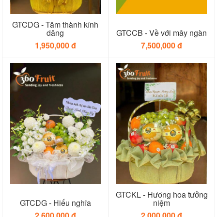
GTCDG - Tâm thành kính
dâng
GTCCB - Về với mây ngàn
1,950,000 đ
7,500,000 đ
GTCKL - Hương hoa tưởng
GTCDG - Hiếu nghĩa
niệm
2,600,000 đ
2,000,000 đ