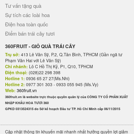
Tư vấn tặng quà
Sự tích các loài hoa
Điện hoa toàn quốc
Điểm bán trái cây tươi
360FRUIT - GIỎ QUÀ TRÁI CÂY
Trụ sở:
413 Lê Văn Sỹ, P.2, Q.Tân Bình, TPHCM (Gần ngã tư
Phạm Văn Hai với Lê Văn Sỹ)
Chi nhánh:
Lô C Hồ Thị Kỷ, P1, Q10, TPHCM
Điện thoại:
(028)22 298 398
Hotline 1:
0936 65 27 27(Ms.Nhi)
Hotline 2:
0977 301 303 - 0933 055 945 (Ms.Vy)
Web:
360fruit.vn
360fruit.vn là website trực thuộc quyền quản lý của CÔNG TY CỔ PHẦN XUẤT
NHẬP KHẨU HOA TƯƠI 360
GPKD 0313524315 do Sở kế hoạch Đầu tư TP. Hồ Chí Minh cấp 06/11/2015
Cập nhật thông tin khuyến mãi nhanh nhất hưởng quyền lợi giảm