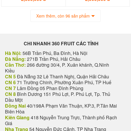
Xem thêm, còn 96 sản phẩm
CHI NHANH 360 FRUIT CÁC TỈNH
Hà Nội:
56B Trần Phú, Ba Đình, Hà Nội
Đà Nẵng:
271B Trần Phú, Hải Châu
Cần Thơ:
266 đường 30/4, P. Xuân khánh, Q.Ninh
Kiều
CN 5
Đà Nẵng 32 Lê Thanh Nghị, Quận Hải Châu
CN 6
71 Trường Chinh, Phường Xuân Phú, TP Huế
CN 7
Lâm Đồng 05 Phan Đình Phùng
CN 8
Bình Dương 151 Phú Lợi, P. Phú Lợi, Tp. Thủ
Dầu Một
Đồng Nai
40/198A Phạm Văn Thuận, KP.3, P.Tân Mai
Biên Hòa
Kiên Giang
418 Nguyễn Trung Trực, Thành phố Rạch
Giá
Nha Trang
54 Nguyễn Đức Cảnh, TP Nha Trang