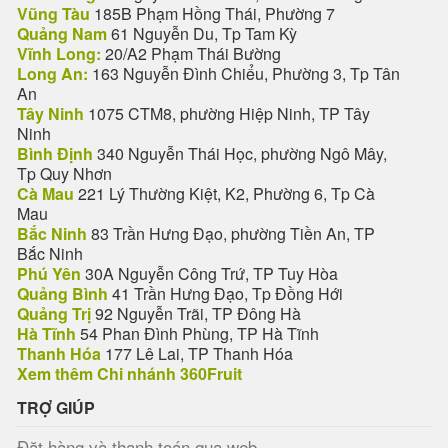
Vũng Tàu
185B Phạm Hồng Thái, Phường 7
Quảng Nam
61 Nguyễn Du, Tp Tam Kỳ
Vĩnh Long:
20/A2 Phạm Thái Bường
Long An:
163 Nguyễn Đình Chiểu, Phường 3, Tp Tân
An
Tây Ninh
1075 CTM8, phường Hiệp Ninh, TP Tây
Ninh
Bình Định
340 Nguyễn Thái Học, phường Ngô Mây,
Tp Quy Nhơn
Cà Mau
221 Lý Thường Kiệt, K2, Phường 6, Tp Cà
Mau
Bắc Ninh
83 Trần Hưng Đạo, phường Tiền An, TP
Bắc Ninh
Phú Yên
30A Nguyễn Công Trứ, TP Tuy Hòa
Quảng Bình
41 Trần Hưng Đạo, Tp Đồng Hới
Quảng Trị
92 Nguyễn Trãi, TP Đông Hà
Hà Tĩnh
54 Phan Đình Phùng, TP Hà Tĩnh
Thanh Hóa
177 Lê Lai, TP Thanh Hóa
Xem thêm Chi nhánh 360Fruit
TRỢ GIÚP
Đặt hàng và thanh toán qua web