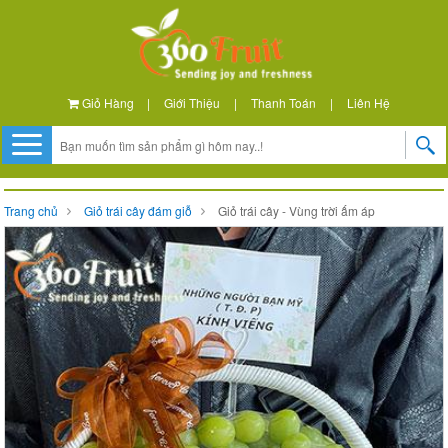
Giỏ Hàng
|
Giới Thiệu
|
Thanh Toán
|
Liên Hệ
Trang chủ
Giỏ trái cây đám giỗ
Giỏ trái cây - Vùng trời ấm áp