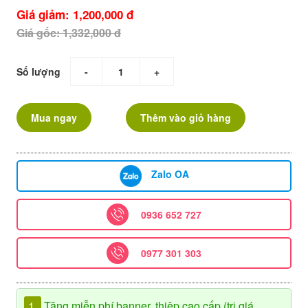
Giá giảm: 1,200,000 đ
Giá gốc: 1,332,000 đ
Số lượng
-
+
Mua ngay
Thêm vào giỏ hàng
Zalo OA
0936 652 727
0977 301 303
1.
Tặng miễn phí banner, thiệp cao cấp (trị giá