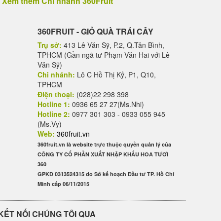
Xem thêm Chi nhánh 360Fruit
360FRUIT - GIỎ QUÀ TRÁI CÂY
Trụ sở:
413 Lê Văn Sỹ, P.2, Q.Tân Bình,
TPHCM (Gần ngã tư Phạm Văn Hai với Lê
Văn Sỹ)
Chi nhánh:
Lô C Hồ Thị Kỷ, P1, Q10,
TPHCM
Điện thoại:
(028)22 298 398
Hotline 1:
0936 65 27 27(Ms.Nhi)
Hotline 2:
0977 301 303 - 0933 055 945
(Ms.Vy)
Web:
360fruit.vn
360fruit.vn là website trực thuộc quyền quản lý của
CÔNG TY CỔ PHẦN XUẤT NHẬP KHẨU HOA TƯƠI
360
GPKD 0313524315 do Sở kế hoạch Đầu tư TP. Hồ Chí
Minh cấp 06/11/2015
KẾT NỐI CHÚNG TÔI QUA