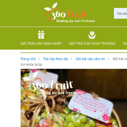
Tìm nh
GIỎ TRÁI CÂY SINH NHẬT
GIỎ TRÁI CÂY KHAI TRƯƠNG
GI
Trang chủ
Trái cây theo dịp
Giỏ trái cây cảm ơn
Giỏ trái c
Vui khỏe tự tại