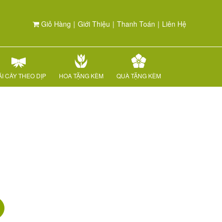
Giỏ Hàng
|
Giới Thiệu
|
Thanh Toán
|
Liên Hệ
I CÂY THEO DỊP
HOA TẶNG KÈM
QUÀ TẶNG KÈM