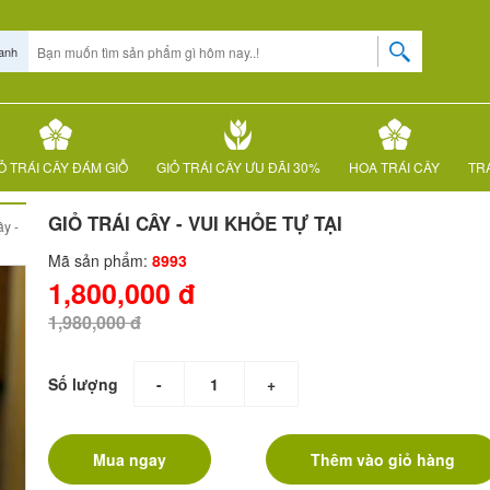
anh
Ỏ TRÁI CÂY ĐÁM GIỖ
GIỎ TRÁI CÂY ƯU ĐÃI 30%
HOA TRÁI CÂY
TRÁ
GIỎ TRÁI CÂY - VUI KHỎE TỰ TẠI
ây -
Mã sản phẩm:
8993
1,800,000 đ
1,980,000 đ
Số lượng
-
+
Mua ngay
Thêm vào giỏ hàng