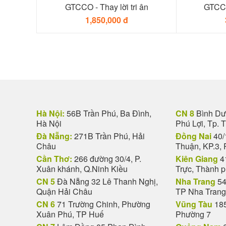
GTCCO - Thay lời tri ân
GTCCO
1,850,000 đ
Hà Nội:
56B Trần Phú, Ba Đình,
CN 8
Bình Dươ
Hà Nội
Phú Lợi, Tp. 
Đà Nẵng:
271B Trần Phú, Hải
Đồng Nai
40/
Châu
Thuận, KP.3, 
Cần Thơ:
266 đường 30/4, P.
Kiên Giang
4
Xuân khánh, Q.Ninh Kiều
Trực, Thành 
CN 5
Đà Nẵng 32 Lê Thanh Nghị,
Nha Trang
54
Quận Hải Châu
TP Nha Trang
CN 6
71 Trường Chinh, Phường
Vũng Tàu
185
Xuân Phú, TP Huế
Phường 7