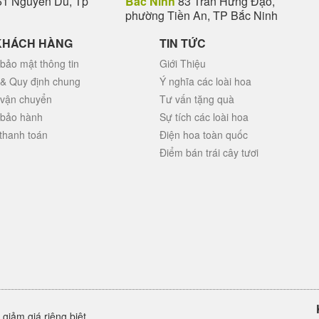
1 Nguyễn Du, Tp
Bắc Ninh
83 Trần Hưng Đạo,
phường Tiền An, TP Bắc Ninh
KHÁCH HÀNG
TIN TỨC
bảo mật thông tin
Giới Thiệu
 & Quy định chung
Ý nghĩa các loài hoa
 vận chuyển
Tư vấn tặng quà
 bảo hành
Sự tích các loài hoa
thanh toán
Điện hoa toàn quốc
Điểm bán trái cây tươi
giảm giá riêng biệt