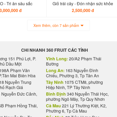
 - Tri ân sâu sắc
Giỏ trái cây - Đón nhận sức khỏe
3,000,000 đ
2,500,000 đ
Xem thêm, còn 7 sản phẩm
CHI NHANH 360 FRUIT CÁC TỈNH
ng 151 Phú Lợi, P.
Vĩnh Long:
20/A2 Phạm Thái
Thủ Dầu Một
Bường
198A Phạm Văn
Long An:
163 Nguyễn Đình
P.Tân Mai Biên Hòa
Chiểu, Phường 3, Tp Tân An
18 Nguyễn Trung
Tây Ninh
1075 CTM8, phường
phố Rạch Giá
Hiệp Ninh, TP Tây Ninh
 Nguyễn Đức Cảnh,
Bình Định
340 Nguyễn Thái Học,
phường Ngô Mây, Tp Quy Nhơn
B Phạm Hồng Thái,
Cà Mau
221 Lý Thường Kiệt, K2,
Phường 6, Tp Cà Mau