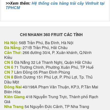
>>Xem thêm:
Hệ thống cửa hàng trái cây Vinfruit tại
TPHCM
CHI NHANH 360 FRUIT CÁC TỈNH
Hà Nội:
56B Trần Phú, Ba Đình, Hà Nội
Đà Nẵng:
271B Trần Phú, Hải Châu
Cần Thơ:
266 đường 30/4, P. Xuân khánh, Q.Ninh
Kiều
CN 5
Đà Nẵng 32 Lê Thanh Nghị, Quận Hải Châu
CN 6
71 Trường Chinh, Phường Xuân Phú, TP Huế
CN 7
Lâm Đồng 05 Phan Đình Phùng
CN 8
Bình Dương 151 Phú Lợi, P. Phú Lợi, Tp. Thủ
Dầu Một
Đồng Nai
40/198A Phạm Văn Thuận, KP.3, P.Tân Mai
Biên Hòa
Kiên Giang
418 Nguyễn Trung Trực, Thành phố Rạch
Giá
Nha Trang
54 Nguyễn Đức Cảnh, TP Nha Trang