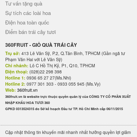
Tư vấn tặng quà
Sự tích các loài hoa
Điện hoa toàn quốc
Điểm bán trái cây tươi
360FRUIT - GIỎ QUÀ TRÁI CÂY
Trụ sở:
413 Lê Văn Sỹ, P.2, Q.Tân Bình, TPHCM (Gần ngã tư
Phạm Văn Hai với Lê Văn Sỹ)
Chi nhánh:
Lô C Hồ Thị Kỷ, P1, Q10, TPHCM
Điện thoại:
(028)22 298 398
Hotline 1:
0936 65 27 27(Ms.Nhi)
Hotline 2:
0977 301 303 - 0933 055 945 (Ms.Vy)
Web:
360fruit.vn
360fruit.vn là website trực thuộc quyền quản lý của CÔNG TY CỔ PHẦN XUẤT
NHẬP KHẨU HOA TƯƠI 360
GPKD 0313524315 do Sở kế hoạch Đầu tư TP. Hồ Chí Minh cấp 06/11/2015
Cập nhật thông tin khuyến mãi nhanh nhất hưởng quyền lợi giảm