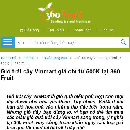
Giỏ Hàng
|
Giới Thiệu
|
Thanh Toán
|
Liên Hệ
Trang chủ
Tin tức
Tư vấn tặng quà
Giỏ trái cây Vinmart giá chỉ từ
500K tại 360 Fruit
Giỏ trái cây Vinmart giá chỉ từ 500K tại 360
Fruit
Giỏ trái cây VinMart là giỏ quà biếu phù hợp cho mọi
dịp được nhà nhà yêu thích. Tuy nhiên, VinMart chỉ
bán giỏ hoa quả vào những dịp đặc biệt trong năm.
Nhưng giờ đây, bạn đừng lo, vì bạn có thể tìm mua
các mẫu giỏ quà trái cây Vinmart sang trọng, ý nghĩa
tại 360 Fruit. Hãy cùng tham khảo ngay các loại giỏ
hoa quả Vinmart tại bài viết này nhé.