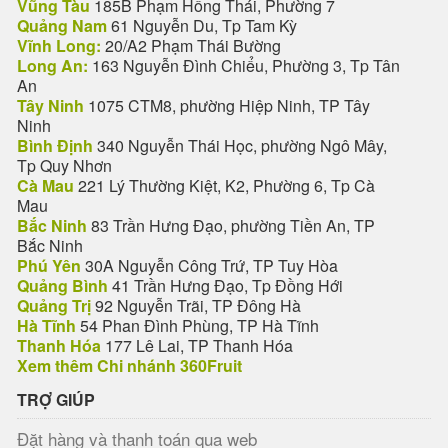
Vũng Tàu
185B Phạm Hồng Thái, Phường 7
Quảng Nam
61 Nguyễn Du, Tp Tam Kỳ
Vĩnh Long:
20/A2 Phạm Thái Bường
Long An:
163 Nguyễn Đình Chiểu, Phường 3, Tp Tân
An
Tây Ninh
1075 CTM8, phường Hiệp Ninh, TP Tây
Ninh
Bình Định
340 Nguyễn Thái Học, phường Ngô Mây,
Tp Quy Nhơn
Cà Mau
221 Lý Thường Kiệt, K2, Phường 6, Tp Cà
Mau
Bắc Ninh
83 Trần Hưng Đạo, phường Tiền An, TP
Bắc Ninh
Phú Yên
30A Nguyễn Công Trứ, TP Tuy Hòa
Quảng Bình
41 Trần Hưng Đạo, Tp Đồng Hới
Quảng Trị
92 Nguyễn Trãi, TP Đông Hà
Hà Tĩnh
54 Phan Đình Phùng, TP Hà Tĩnh
Thanh Hóa
177 Lê Lai, TP Thanh Hóa
Xem thêm Chi nhánh 360Fruit
TRỢ GIÚP
Đặt hàng và thanh toán qua web