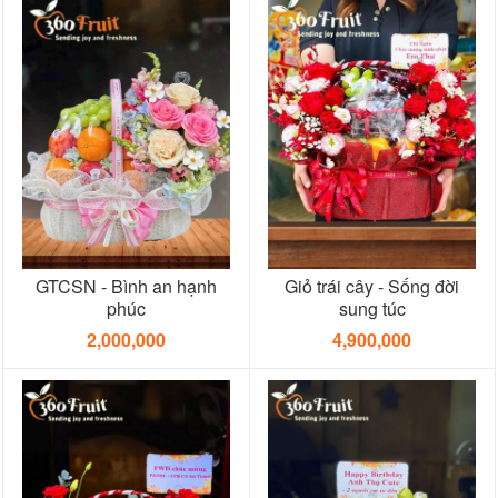
GTCSN - Bình an hạnh
Giỏ trái cây - Sống đời
phúc
sung túc
2,000,000
4,900,000