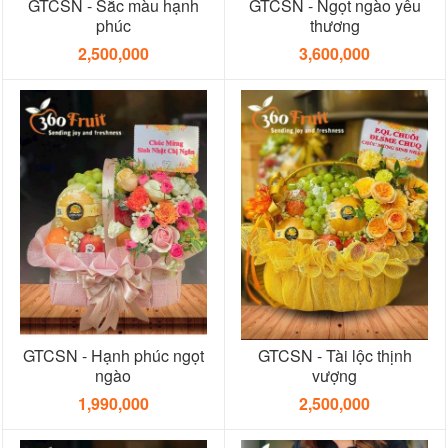
GTCSN - Sắc màu hạnh
GTCSN - Ngọt ngào yêu
phúc
thương
2,500,000
3,600,000
GTCSN - Hạnh phúc ngọt
GTCSN - Tài lộc thịnh
ngào
vượng
1,990,000
2,500,000