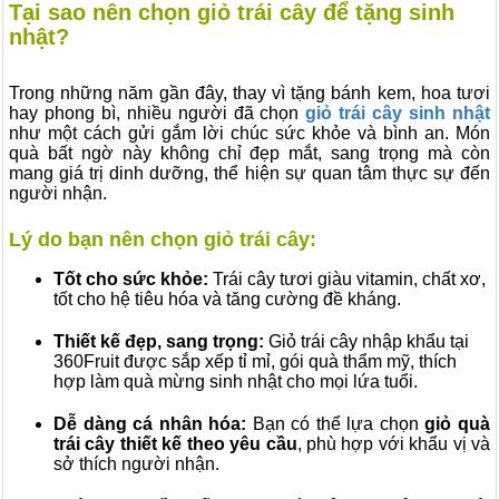
Tại sao nên chọn giỏ trái cây để tặng sinh
nhật?
Trong những năm gần đây, thay vì tặng bánh kem, hoa tươi
hay phong bì, nhiều người đã chọn
giỏ trái cây sinh nhật
như một cách gửi gắm lời chúc sức khỏe và bình an. Món
quà bất ngờ này không chỉ đẹp mắt, sang trọng mà còn
mang giá trị dinh dưỡng, thể hiện sự quan tâm thực sự đến
người nhận.
Lý do bạn nên chọn giỏ trái cây:
Tốt cho sức khỏe:
Trái cây tươi giàu vitamin, chất xơ,
tốt cho hệ tiêu hóa và tăng cường đề kháng.
Thiết kế đẹp, sang trọng:
Giỏ trái cây nhập khẩu tại
360Fruit được sắp xếp tỉ mỉ, gói quà thẩm mỹ, thích
hợp làm quà mừng sinh nhật cho mọi lứa tuổi.
Dễ dàng cá nhân hóa:
Bạn có thể lựa chọn
giỏ quà
trái cây thiết kế theo yêu cầu
, phù hợp với khẩu vị và
sở thích người nhận.