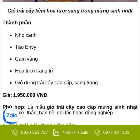
Giỏ trái cây kèm hoa tươi sang trọng mừng sinh nhật
Thành phần:
Nho xanh
Táo Envy
Cam vàng
Hoa tươi trang trí
Giỏ đựng trái cây cao cấp, sang trọng
Giá:
1.950.000
VNĐ
Phù hợp:
Là mẫu
giỏ trái cây cao cấp mừng sinh nhật
cho người thân, bạn bè, đối tác hoặc đồng nghiệp
8. Giỏ trái cây theo yêu cầu
0936 652 727
Nhắn tin Zalo
0977 301 303
Bạn đang tìm một
nhưng muốn thay
giỏ trái cây sinh nhật đẹp