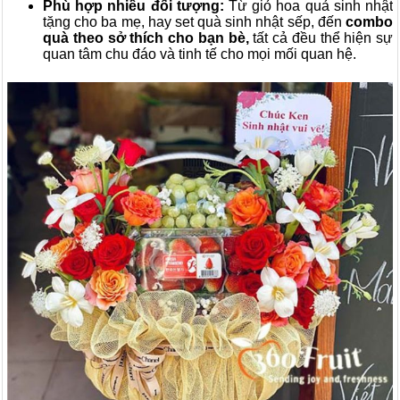
Phù hợp nhiều đối tượng:
Từ giỏ hoa quả sinh nhật
tặng cho ba mẹ, hay set quà sinh nhật
sếp, đến
combo
quà theo sở thích cho bạn bè,
tất cả đều thể hiện sự
quan tâm chu đáo và tinh tế cho mọi mối quan hệ.