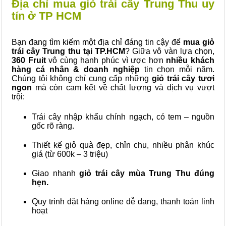
Địa chỉ mua giỏ trái cây Trung Thu uy
tín ở TP HCM
Bạn đang tìm kiếm một địa chỉ đáng tin cậy để
mua giỏ
trái cây Trung thu tại TP.HCM
? Giữa vô vàn lựa chọn,
360 Fruit
vô cùng hạnh phúc vì ược hơn
nhiều khách
hàng cá nhân & doanh nghiệp
tin chọn mỗi năm.
Chúng tôi không chỉ cung cấp những
giỏ trái cây tươi
ngon
mà còn cam kết về chất lượng và dịch vụ vượt
trội:
Trái cây nhập khẩu chính ngạch, có tem – nguồn
gốc rõ ràng.
Thiết kế giỏ quà đẹp, chỉn chu, nhiều phân khúc
giá (từ 600k – 3 triệu)
Giao nhanh
giỏ trái cây mùa Trung Thu đúng
hẹn.
Quy trình đặt hàng online dễ dang, thanh toán linh
hoạt