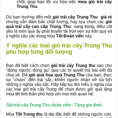
chốt, giúp bạn tối ưu hóa việc
mua giỏ trái cây
Trung Thu
.
Dù bạn hướng đến một
giỏ trái cây Trung Thu giá rẻ
nhưng vẫn đảm bảo chất lượng, hay lựa chọn các
giỏ
quà trái cây cao cấp Trung Thu
sang trọng, điều cốt
yếu là món quà ấy phải truyền tải trọn vẹn sự trân quý và
ý nghĩa sâu sắc trong mùa
Tết Đoàn viên
này.
Ý nghĩa các loại giỏ trái cây Trung Thu
phù hợp từng đối tượng
Bạn đã biết cách chọn
giỏ trái cây Trung thu
sao cho
"đúng người, đúng gu" qua các bí quyết mà bài viết đã
chia sẻ. Để
giỏ quà hoa quả Trung Thu
của bạn, thực
sự "chạm" đến trái sắc, khiến người nhận vỡ òa bởi
những ý nghĩa sâu sắc. Hãy tiếp tục tìm hiểu ý nghĩa của
các loại giỏ trái cây Trung để chọn được gói quà tặng
mùa tết tình thân phù hợp với mọi mối quan hệ.
Giỏ trái cây Trung Thu đoàn viên - Tặng gia đình
Mùa
Tết Trung thu
là dịp đặc biệt để những người con,