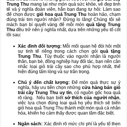
Trung Thu
mang lại như món quà sức khỏe, vẻ đẹp tinh
tế và ý nghĩa đoàn viên, hẳn bạn đang tự hỏi: Làm sao
để chọn được
giỏ hoa quả Trung Thu
hoàn hảo, chạm
đúng trái tim người nhận? Đừng lo lắng! Chúng tôi sẽ
mách bạn bí quyết vàng để mỗi món
quà tặng Trung
Thu
đều trở nên ý nghĩa nhất, dựa trên những yếu tố cốt
lõi sau:
Xác đinh đối tượng:
Mỗi mối quan hệ đòi hỏi một
sự tinh tế riêng trong cách chọn gói
quà tặng
Trung Thu
. Tùy thuộc vào người nhận là người
thân, bạn bè, đồng nghiệp hay đối tác, bạn nên cân
nhắc loại giỏ trái cây sao cho phù hợp nhất, thể
hiện đúng tấm lòng và sự trân trọng.
Chú ý đến chất lượng:
Để món quà thực sự ý
nghĩa, hãy ưu tiên chọn những
cửa hàng bán giỏ
trái cây Trung Thu uy tín
, có nguồn gốc hoa quả
rõ ràng. Nếu bạn biết
sở thích của người nhận
,
việc lựa chọn đúng loại quả họ yêu thích sẽ biến
giỏ hoa quả Trung Thu thành một món quà cá nhân
hóa, khiến họ cảm thấy được quan tâm đặc biệt.
Ngân sách:
Xác định rõ mức chi phí là yếu tố then