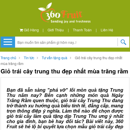
Giỏ Hàng
|
Giới Thiệu
|
Thanh Toán
|
Liên Hệ
Trang chủ
Tin tức
Tư vấn tặng quà
Giỏ trái cây trung thu đẹp nhất
mùa trăng rằm
Giỏ trái cây trung thu đẹp nhất mùa trăng rằm
Bạn đã sẵn sàng "phá vỡ" lối mòn quà tặng Trung
Thu năm nay? Bên cạnh những món quà Ngày
Trăng Rằm quen thuộc, giỏ trái cây Trung Thu đang
trở thành xu hướng quà biếu tinh tế, đẳng cấp, mang
trọn thông điệp ý nghĩa. Làm thế nào để chọn được
giỏ trái cây làm quà tặng dịp Trung Thu ưng ý nhất
cho gia đình, bạn bè hay đối tác? Bài viết này, 360
Fruit sẽ hé lộ bí quyết lựa chọn mẫu giỏ trái cây đẹp