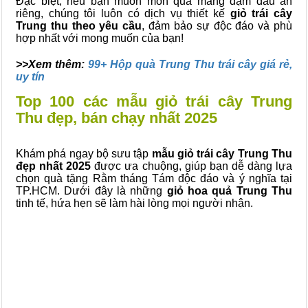
Đặc biệt, nếu bạn muốn món quà mang đậm dấu ấn
riêng, chúng tôi luôn có dịch vụ thiết kế
giỏ trái cây
Trung thu theo yêu cầu
, đảm bảo sự độc đáo và phù
hợp nhất với mong muốn của bạn!
>>Xem thêm:
99+ Hộp quà Trung Thu trái cây giá rẻ,
uy tín
Top 100 các mẫu giỏ trái cây Trung
Thu đẹp, bán chạy nhất 2025
Khám phá ngay bộ sưu tập
mẫu giỏ trái cây Trung Thu
đẹp nhất 2025
được ưa chuộng, giúp bạn dễ dàng lựa
chọn quà tặng Rằm tháng Tám độc đáo và ý nghĩa tại
TP.HCM. Dưới đây là những
giỏ hoa quả Trung Thu
tinh tế, hứa hẹn sẽ làm hài lòng mọi người nhận.