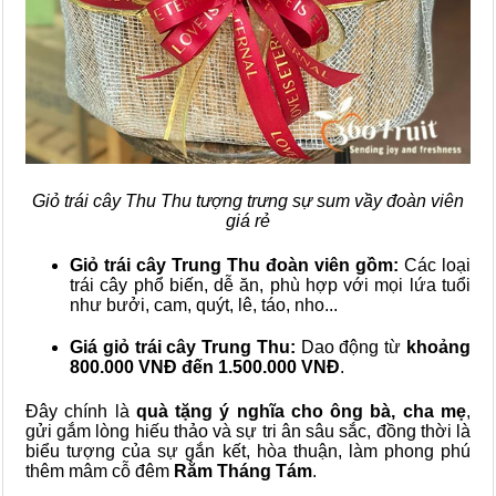
Giỏ trái cây Thu Thu tượng trưng sự sum vầy đoàn viên
giá rẻ
Giỏ trái cây Trung Thu đoàn viên gồm:
Các loại
trái cây phổ biến, dễ ăn, phù hợp với mọi lứa tuổi
như bưởi, cam, quýt, lê, táo, nho...
Giá giỏ trái cây Trung Thu:
Dao động từ
khoảng
800.000 VNĐ đến 1.500.000 VNĐ
.
Đây chính là
quà tặng ý nghĩa cho ông bà, cha mẹ
,
gửi gắm lòng hiếu thảo và sự tri ân sâu sắc, đồng thời là
biểu tượng của sự gắn kết, hòa thuận, làm phong phú
thêm mâm cỗ đêm
Rằm Tháng Tám
.