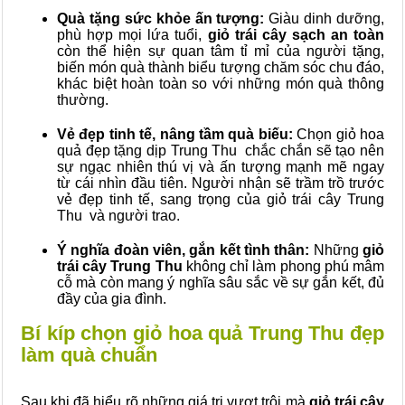
Quà tặng sức khỏe ấn tượng:
Giàu dinh dưỡng,
phù hợp mọi lứa tuổi,
giỏ trái cây sạch an toàn
còn thể hiện sự quan tâm tỉ mỉ của người tặng,
biến món quà thành biểu tượng chăm sóc chu đáo,
khác biệt hoàn toàn so với những món quà thông
thường.
Vẻ đẹp tinh tế, nâng tầm quà biếu:
Chọn giỏ hoa
quả đẹp tặng dịp Trung Thu chắc chắn sẽ tạo nên
sự ngạc nhiên thú vị và ấn tượng mạnh mẽ ngay
từ cái nhìn đầu tiên. Người nhận sẽ trầm trồ trước
vẻ đẹp tinh tế, sang trọng của giỏ trái cây Trung
Thu và người trao.
Ý nghĩa đoàn viên, gắn kết tình thân:
Những
giỏ
trái cây Trung Thu
không chỉ làm phong phú mâm
cỗ mà còn mang ý nghĩa sâu sắc về sự gắn kết, đủ
đầy của gia đình.
Bí kíp chọn giỏ hoa quả Trung Thu đẹp
làm quà chuẩn
Sau khi đã hiểu rõ những giá trị vượt trội mà
giỏ trái cây