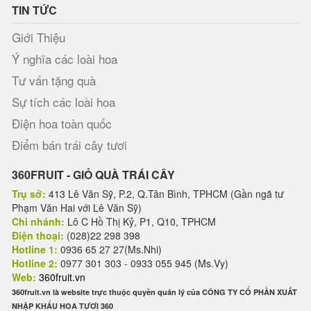
TIN TỨC
Giới Thiệu
Ý nghĩa các loài hoa
Tư vấn tặng quà
Sự tích các loài hoa
Điện hoa toàn quốc
Điểm bán trái cây tươi
360FRUIT - GIỎ QUÀ TRÁI CÂY
Trụ sở:
413 Lê Văn Sỹ, P.2, Q.Tân Bình, TPHCM (Gần ngã tư
Phạm Văn Hai với Lê Văn Sỹ)
Chi nhánh:
Lô C Hồ Thị Kỷ, P1, Q10, TPHCM
Điện thoại:
(028)22 298 398
Hotline 1:
0936 65 27 27(Ms.Nhi)
Hotline 2:
0977 301 303 - 0933 055 945 (Ms.Vy)
Web:
360fruit.vn
360fruit.vn là website trực thuộc quyền quản lý của CÔNG TY CỔ PHẦN XUẤT
NHẬP KHẨU HOA TƯƠI 360