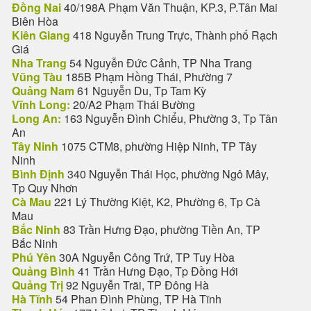
Đồng Nai
40/198A Phạm Văn Thuận, KP.3, P.Tân Mai
Biên Hòa
Kiên Giang
418 Nguyễn Trung Trực, Thành phố Rạch
Giá
Nha Trang
54 Nguyễn Đức Cảnh, TP Nha Trang
Vũng Tàu
185B Phạm Hồng Thái, Phường 7
Quảng Nam
61 Nguyễn Du, Tp Tam Kỳ
Vĩnh Long:
20/A2 Phạm Thái Bường
Long An:
163 Nguyễn Đình Chiểu, Phường 3, Tp Tân
An
Tây Ninh
1075 CTM8, phường Hiệp Ninh, TP Tây
Ninh
Bình Định
340 Nguyễn Thái Học, phường Ngô Mây,
Tp Quy Nhơn
Cà Mau
221 Lý Thường Kiệt, K2, Phường 6, Tp Cà
Mau
Bắc Ninh
83 Trần Hưng Đạo, phường Tiền An, TP
Bắc Ninh
Phú Yên
30A Nguyễn Công Trứ, TP Tuy Hòa
Quảng Bình
41 Trần Hưng Đạo, Tp Đồng Hới
Quảng Trị
92 Nguyễn Trãi, TP Đông Hà
Hà Tĩnh
54 Phan Đình Phùng, TP Hà Tĩnh