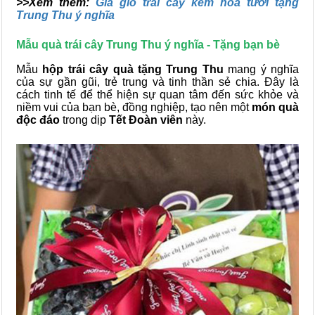
>>Xem thêm:
Giá giỏ trái cây kèm hoa tươi tặng
Trung Thu ý nghĩa
Mẫu quà trái cây Trung Thu ý nghĩa - Tặng bạn bè
Mẫu
hộp trái cây quà tặng Trung Thu
mang ý nghĩa
của sự gần gũi, trẻ trung và tinh thần sẻ chia. Đây là
cách tinh tế để thể hiện sự quan tâm đến sức khỏe và
niềm vui của bạn bè, đồng nghiệp, tạo nên một
món quà
độc đáo
trong dịp
Tết Đoàn viên
này.