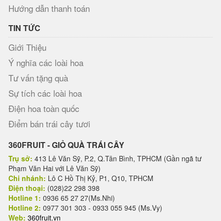
Hướng dẫn thanh toán
TIN TỨC
Giới Thiệu
Ý nghĩa các loài hoa
Tư vấn tặng quà
Sự tích các loài hoa
Điện hoa toàn quốc
Điểm bán trái cây tươi
360FRUIT - GIỎ QUÀ TRÁI CÂY
Trụ sở:
413 Lê Văn Sỹ, P.2, Q.Tân Bình, TPHCM (Gần ngã tư
Phạm Văn Hai với Lê Văn Sỹ)
Chi nhánh:
Lô C Hồ Thị Kỷ, P1, Q10, TPHCM
Điện thoại:
(028)22 298 398
Hotline 1:
0936 65 27 27(Ms.Nhi)
Hotline 2:
0977 301 303 - 0933 055 945 (Ms.Vy)
Web:
360fruit.vn