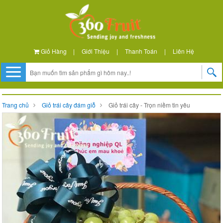
Giỏ Hàng
|
Giới Thiệu
|
Thanh Toán
|
Liên Hệ
Trang chủ
Giỏ trái cây đám giỗ
Giỏ trái cây - Trọn niềm tin yêu