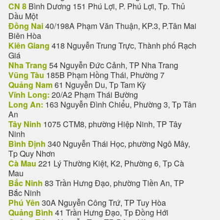
CN 8
Bình Dương 151 Phú Lợi, P. Phú Lợi, Tp. Thủ
Dầu Một
Đồng Nai
40/198A Phạm Văn Thuận, KP.3, P.Tân Mai
Biên Hòa
Kiên Giang
418 Nguyễn Trung Trực, Thành phố Rạch
Giá
Nha Trang
54 Nguyễn Đức Cảnh, TP Nha Trang
Vũng Tàu
185B Phạm Hồng Thái, Phường 7
Quảng Nam
61 Nguyễn Du, Tp Tam Kỳ
Vĩnh Long:
20/A2 Phạm Thái Bường
Long An:
163 Nguyễn Đình Chiểu, Phường 3, Tp Tân
An
Tây Ninh
1075 CTM8, phường Hiệp Ninh, TP Tây
Ninh
Bình Định
340 Nguyễn Thái Học, phường Ngô Mây,
Tp Quy Nhơn
Cà Mau
221 Lý Thường Kiệt, K2, Phường 6, Tp Cà
Mau
Bắc Ninh
83 Trần Hưng Đạo, phường Tiền An, TP
Bắc Ninh
Phú Yên
30A Nguyễn Công Trứ, TP Tuy Hòa
Quảng Bình
41 Trần Hưng Đạo, Tp Đồng Hới