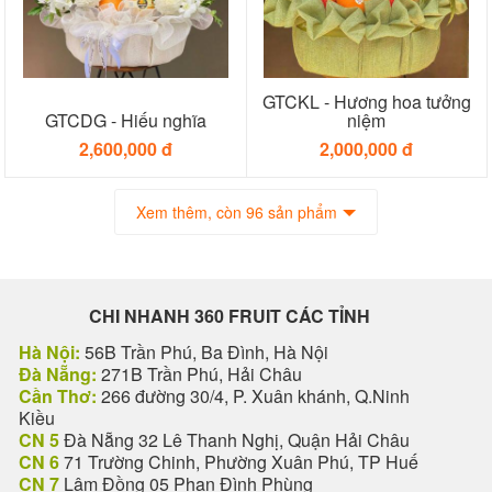
GTCKL - Hương hoa tưởng
GTCDG - Hiếu nghĩa
niệm
2,600,000 đ
2,000,000 đ
Xem thêm, còn 96 sản phẩm
CHI NHANH 360 FRUIT CÁC TỈNH
Hà Nội:
56B Trần Phú, Ba Đình, Hà Nội
Đà Nẵng:
271B Trần Phú, Hải Châu
Cần Thơ:
266 đường 30/4, P. Xuân khánh, Q.Ninh
Kiều
CN 5
Đà Nẵng 32 Lê Thanh Nghị, Quận Hải Châu
CN 6
71 Trường Chinh, Phường Xuân Phú, TP Huế
CN 7
Lâm Đồng 05 Phan Đình Phùng