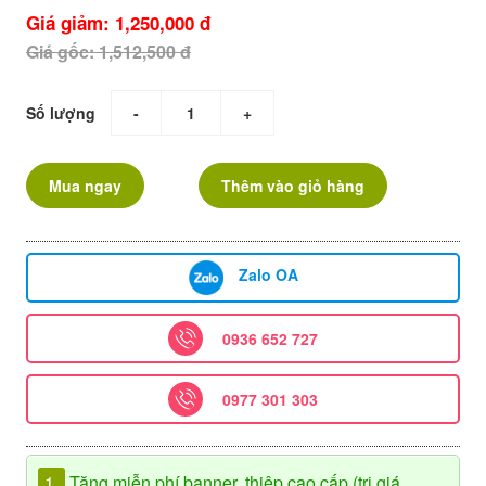
Giá giảm: 1,250,000 đ
Giá gốc: 1,512,500 đ
Số lượng
-
+
Mua ngay
Thêm vào giỏ hàng
Zalo OA
0936 652 727
0977 301 303
1.
Tặng miễn phí banner, thiệp cao cấp (trị giá