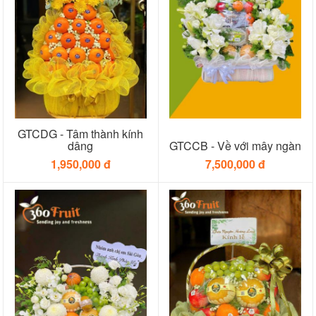
GTCDG - Tâm thành kính
dâng
GTCCB - Về với mây ngàn
1,950,000 đ
7,500,000 đ