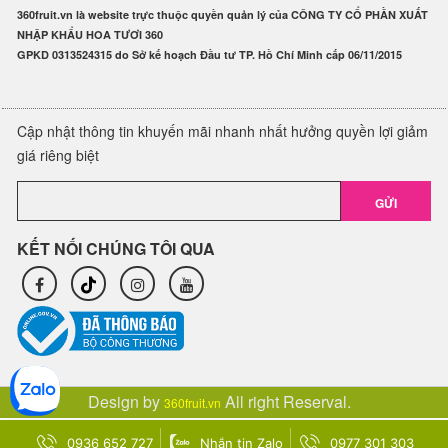
360fruit.vn là website trực thuộc quyền quản lý của CÔNG TY CỔ PHẦN XUẤT
NHẬP KHẨU HOA TƯƠI 360
GPKD 0313524315 do Sở kế hoạch Đầu tư TP. Hồ Chí Minh cấp 06/11/2015
Cập nhật thông tin khuyến mãi nhanh nhất hưởng quyền lợi giảm
giá riêng biệt
GỬI
KẾT NỐI CHÚNG TÔI QUA
Design by
All right Reserval.
360fruit.vn
0936 652 727
Nhắn tin Zalo
0977 301 303