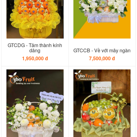
GTCDG - Tâm thành kính
dâng
GTCCB - Về với mây ngàn
1,950,000 đ
7,500,000 đ