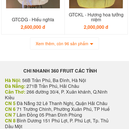
GTCKL - Hương hoa tưởng
GTCDG - Hiếu nghĩa
niệm
2,600,000 đ
2,000,000 đ
Xem thêm, còn 96 sản phẩm
CHI NHANH 360 FRUIT CÁC TỈNH
Hà Nội:
56B Trần Phú, Ba Đình, Hà Nội
Đà Nẵng:
271B Trần Phú, Hải Châu
Cần Thơ:
266 đường 30/4, P. Xuân khánh, Q.Ninh
Kiều
CN 5
Đà Nẵng 32 Lê Thanh Nghị, Quận Hải Châu
CN 6
71 Trường Chinh, Phường Xuân Phú, TP Huế
CN 7
Lâm Đồng 05 Phan Đình Phùng
CN 8
Bình Dương 151 Phú Lợi, P. Phú Lợi, Tp. Thủ
Dầu Một