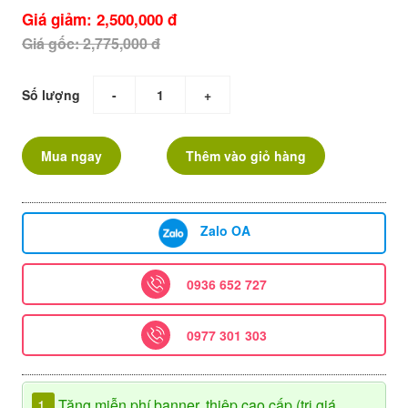
Giá giảm: 2,500,000 đ
Giá gốc: 2,775,000 đ
Số lượng
-
+
Mua ngay
Thêm vào giỏ hàng
Zalo OA
0936 652 727
0977 301 303
1.
Tặng miễn phí banner, thiệp cao cấp (trị giá