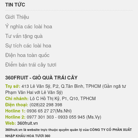
TIN TỨC
Giới Thiệu
Ý nghĩa các loài hoa
Tư vấn tặng quà
Sự tích các loài hoa
Điện hoa toàn quốc
Điểm bán trái cây tươi
360FRUIT - GIỎ QUÀ TRÁI CÂY
Trụ sở:
413 Lê Văn Sỹ, P.2, Q.Tân Bình, TPHCM (Gần ngã tư
Phạm Văn Hai với Lê Văn Sỹ)
Chi nhánh:
Lô C Hồ Thị Kỷ, P1, Q10, TPHCM
Điện thoại:
(028)22 298 398
Hotline 1:
0936 65 27 27(Ms.Nhi)
Hotline 2:
0977 301 303 - 0933 055 945 (Ms.Vy)
Web:
360fruit.vn
360fruit.vn là website trực thuộc quyền quản lý của CÔNG TY CỔ PHẦN XUẤT
NHẬP KHẨU HOA TƯƠI 360