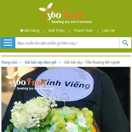
Giỏ Hàng
|
Giới Thiệu
|
Thanh Toán
|
Liên Hệ
Trang chủ
Giỏ trái cây đám giỗ
Giỏ trái cây - Tiếc thương đời người