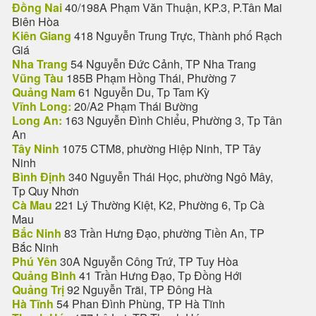
Đồng Nai
40/198A Phạm Văn Thuận, KP.3, P.Tân Mai
Biên Hòa
Kiên Giang
418 Nguyễn Trung Trực, Thành phố Rạch
Giá
Nha Trang
54 Nguyễn Đức Cảnh, TP Nha Trang
Vũng Tàu
185B Phạm Hồng Thái, Phường 7
Quảng Nam
61 Nguyễn Du, Tp Tam Kỳ
Vĩnh Long:
20/A2 Phạm Thái Bường
Long An:
163 Nguyễn Đình Chiểu, Phường 3, Tp Tân
An
Tây Ninh
1075 CTM8, phường Hiệp Ninh, TP Tây
Ninh
Bình Định
340 Nguyễn Thái Học, phường Ngô Mây,
Tp Quy Nhơn
Cà Mau
221 Lý Thường Kiệt, K2, Phường 6, Tp Cà
Mau
Bắc Ninh
83 Trần Hưng Đạo, phường Tiền An, TP
Bắc Ninh
Phú Yên
30A Nguyễn Công Trứ, TP Tuy Hòa
Quảng Bình
41 Trần Hưng Đạo, Tp Đồng Hới
Quảng Trị
92 Nguyễn Trãi, TP Đông Hà
Hà Tĩnh
54 Phan Đình Phùng, TP Hà Tĩnh