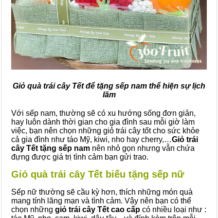
Giỏ quà trái cây Tết để tặng sếp nam thể hiện sự lịch
lãm
Với sếp nam, thường sẽ có xu hướng sống đơn giản,
hay luôn dành thời gian cho gia đình sau mỗi giờ làm
việc, bạn nên chọn những giỏ trái cây tốt cho sức khỏe
cả gia đình như táo Mỹ, kiwi, nho hay cherry,…
Giỏ trái
cây Tết tặng sếp nam
nên nhỏ gọn nhưng vẫn chứa
đựng được giá trị tình cảm bạn gửi trao.
Giỏ quà trái cây Tết biếu tặng sếp nữ
Sếp nữ thường sẽ cầu kỳ hơn, thích những món quà
mang tính lãng mạn và tình cảm. Vậy nên bạn có thể
chọn những
giỏ trái cây Tết cao cấp
có nhiều loại như :