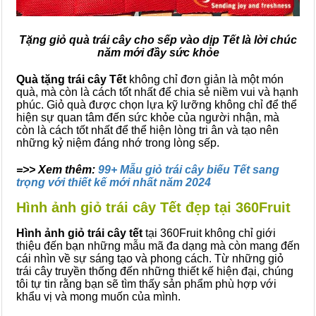
Tặng giỏ quà trái cây cho sếp vào dịp Tết là lời chúc
năm mới đầy sức khỏe
Quà tặng trái cây Tết
không chỉ đơn giản là một món
quà, mà còn là cách tốt nhất để chia sẻ niềm vui và hạnh
phúc. Giỏ quà được chọn lựa kỹ lưỡng không chỉ để thể
hiện sự quan tâm đến sức khỏe của người nhận, mà
còn là cách tốt nhất để thể hiện lòng tri ân và tạo nên
những kỷ niệm đáng nhớ trong lòng sếp.
=>> Xem thêm:
99+ Mẫu giỏ trái cây biếu Tết sang
trọng với thiết kế mới nhất năm 2024
Hình ảnh giỏ trái cây Tết đẹp tại 360Fruit
Hình ảnh giỏ trái cây tết
tại 360Fruit không chỉ giới
thiệu đến bạn những mẫu mã đa dạng mà còn mang đến
cái nhìn về sự sáng tạo và phong cách. Từ những giỏ
trái cây truyền thống đến những thiết kế hiện đại, chúng
tôi tự tin rằng bạn sẽ tìm thấy sản phẩm phù hợp với
khẩu vị và mong muốn của mình.