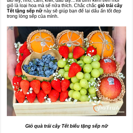
táo Mỹ, nho, cam, kiwi, dâu tây…và đính kèm trên mỗi
giỏ là loại hoa mà sế nữa thích. Chắc chắc
giỏ trái cây
Tết tặng sếp nữ
này sẽ giúp bạn để lại dấu ấn tốt đẹp
trong lòng sếp của mình.
Giỏ quà trái cây Tết biếu tặng sếp nữ