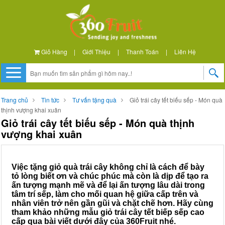
Giỏ Hàng
|
Giới Thiệu
|
Thanh Toán
|
Liên Hệ
Trang chủ
Tin tức
Tư vấn tặng quà
Giỏ trái cây tết biếu sếp - Món quà
thịnh vượng khai xuân
Giỏ trái cây tết biếu sếp - Món quà thịnh
vượng khai xuân
Việc tặng giỏ quà trái cây không chỉ là cách để bày
tỏ lòng biết ơn và chúc phúc mà còn là dịp để tạo ra
ấn tượng mạnh mẽ và để lại ấn tượng lâu dài trong
tâm trí sếp, làm cho mối quan hệ giữa cấp trên và
nhân viên trở nên gần gũi và chặt chẽ hơn. Hãy cùng
tham khảo những mẫu giỏ trái cây tết biếp sếp cao
cấp qua bài viết dưới đây của 360Fruit nhé.