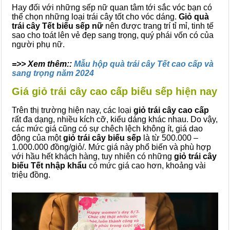
Hay đối với những sếp nữ quan tâm tới sắc vóc bạn có
thể chọn những loại trái cây tốt cho vóc dáng.
Giỏ quà
trái cây Tết biếu sếp nữ
nên được trang trí tỉ mỉ, tinh tế
sao cho toát lên vẻ đẹp sang trọng, quý phái vốn có của
người phụ nữ.
=>> Xem thêm::
Mẫu hộp quà trái cây Tết cao cấp và
sang trọng năm 2024
Giá giỏ trái cây cao cấp biếu sếp hiện nay
Trên thị trường hiện nay, các loại
giỏ trái cây cao cấp
rất đa dạng, nhiều kích cỡ, kiểu dáng khác nhau. Do vậy,
các mức giá cũng có sự chêch lệch không ít, giá dao
động của một
giỏ trái cây biếu sếp
là từ 500.000 –
1.000.000 đồng/giỏ/. Mức giá này phổ biến và phù hợp
với hầu hết khách hàng, tuy nhiên có những
giỏ trái cây
biếu Tết nhập khẩu
có mức giá cao hơn, khoảng vài
triệu đồng.