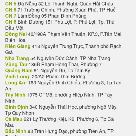
CN 5
Đà Nẵng 32 Lê Thanh Nghị, Quận Hải Châu
CN 6
71 Trường Chinh, Phường Xuân Phú, TP Huế
CN 7
Lâm Đồng 05 Phan Đình Phùng
CN 8
Bình Dương 151 Phú Lợi, P. Phú Lợi, Tp. Thủ
Dầu Một
Đồng Nai
40/198A Phạm Văn Thuận, KP.3, P.Tân Mai
Biên Hòa
Kiên Giang
418 Nguyễn Trung Trực, Thành phố Rạch
Giá
Nha Trang
54 Nguyễn Đức Cảnh, TP Nha Trang
Vũng Tàu
185B Phạm Hồng Thái, Phường 7
Quảng Nam
61 Nguyễn Du, Tp Tam Kỳ
Vĩnh Long:
20/A2 Phạm Thái Bường
Long An:
163 Nguyễn Đình Chiểu, Phường 3, Tp Tân
An
Tây Ninh
1075 CTM8, phường Hiệp Ninh, TP Tây
Ninh
Bình Định
340 Nguyễn Thái Học, phường Ngô Mây,
Tp Quy Nhơn
Cà Mau
221 Lý Thường Kiệt, K2, Phường 6, Tp Cà
Mau
Bắc Ninh
83 Trần Hưng Đạo, phường Tiền An, TP