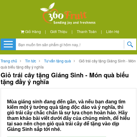
Giỏ Hàng
|
Giới Thiệu
|
Thanh Toán
|
Liên Hệ
Trang chủ
Tin tức
Tư vấn tặng quà
Giỏ trái cây tặng Giáng Sinh - Món
quà biếu tặng đầy ý nghĩa
Giỏ trái cây tặng Giáng Sinh - Món quà biếu
tặng đầy ý nghĩa
Mùa giáng sinh đang đến gần, và nếu bạn đang tìm
kiếm một ý tưởng quà tặng độc đáo và ý nghĩa, thì
giỏ trái cây chắc chắn là sự lựa chọn hoàn hảo. Hãy
tham khảo bài viết dưới đây của chúng mình, để hiểu
tại sao nên chọn giỏ quà trái cây để tặng vào dịp
Giáng Sinh sắp tới nhé.