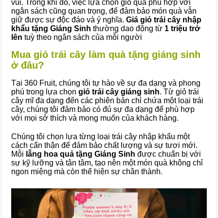
vui. Trong khi đó, việc lựa chọn giỏ quà phù hợp với
ngân sách cũng quan trọng, để đảm bảo món quà vẫn
giữ được sự độc đáo và ý nghĩa.
Giá giỏ trái cây nhập
khẩu tặng Giáng Sinh
thường dao động từ
1 triệu trở
lên
tuỳ theo ngân sách của mỗi người
Mua giỏ trái cây làm quà tặng giáng sinh
ở đâu?
Tại 360 Fruit, chúng tôi tự hào về sự đa dạng và phong
phú trong lựa chọn
giỏ trái cây giáng sinh
. Từ giỏ trái
cây mĩ đa dạng đến các phiên bản chỉ chứa một loại trái
cây, chúng tôi đảm bảo có đủ sự đa dạng để phù hợp
với mọi sở thích và mong muốn của khách hàng.
Chúng tôi chọn lựa từng loại trái cây nhập khẩu một
cách cẩn thận để đảm bảo chất lượng và sự tươi mới.
Mỗi
lẵng hoa quả tặng Giáng Sinh
được chuẩn bị với
sự kỹ lưỡng và tận tâm, tạo nên một món quà không chỉ
ngon miệng mà còn thể hiện sự chân thành.