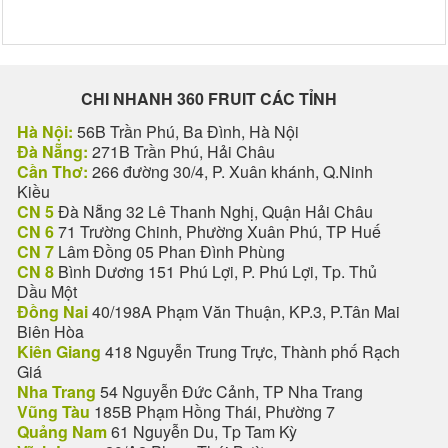
CHI NHANH 360 FRUIT CÁC TỈNH
Hà Nội:
56B Trần Phú, Ba Đình, Hà Nội
Đà Nẵng:
271B Trần Phú, Hải Châu
Cần Thơ:
266 đường 30/4, P. Xuân khánh, Q.Ninh
Kiều
CN 5
Đà Nẵng 32 Lê Thanh Nghị, Quận Hải Châu
CN 6
71 Trường Chinh, Phường Xuân Phú, TP Huế
CN 7
Lâm Đồng 05 Phan Đình Phùng
CN 8
Bình Dương 151 Phú Lợi, P. Phú Lợi, Tp. Thủ
Dầu Một
Đồng Nai
40/198A Phạm Văn Thuận, KP.3, P.Tân Mai
Biên Hòa
Kiên Giang
418 Nguyễn Trung Trực, Thành phố Rạch
Giá
Nha Trang
54 Nguyễn Đức Cảnh, TP Nha Trang
Vũng Tàu
185B Phạm Hồng Thái, Phường 7
Quảng Nam
61 Nguyễn Du, Tp Tam Kỳ