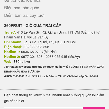
Điện hoa toàn quốc
Điểm bán trái cây tươi
360FRUIT - GIỎ QUÀ TRÁI CÂY
Trụ sở:
413 Lê Văn Sỹ, P.2, Q.Tân Bình, TPHCM (Gần ngã tư
Phạm Văn Hai với Lê Văn Sỹ)
Chi nhánh:
Lô C Hồ Thị Kỷ, P1, Q10, TPHCM
Điện thoại:
(028)22 298 398
Hotline 1:
0936 65 27 27(Ms.Nhi)
Hotline 2:
0977 301 303 - 0933 055 945 (Ms.Vy)
Web:
360fruit.vn
360fruit.vn là website trực thuộc quyền quản lý của CÔNG TY CỔ PHẦN XUẤT
NHẬP KHẨU HOA TƯƠI 360
GPKD 0313524315 do Sở kế hoạch Đầu tư TP. Hồ Chí Minh cấp 06/11/2015
Cập nhật thông tin khuyến mãi nhanh nhất hưởng quyền lợi giảm
giá riêng biệt