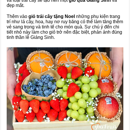
và loại trái cây sẽ tạo nên một
giỏ quả Giáng Sinh
và
đẹp mắt.
Thêm vào
giỏ trái cây tặng Noel
những phụ kiện trang
trí như lá cây, hoa, hay nơ ruy băng có thể làm tăng thêm
vẻ sang trọng và tinh tế cho món quà. Sự chú ý đến chi
tiết nhỏ này làm cho giỏ trở nên đặc biệt, phản ánh đúng
tinh thần lễ Giáng Sinh.