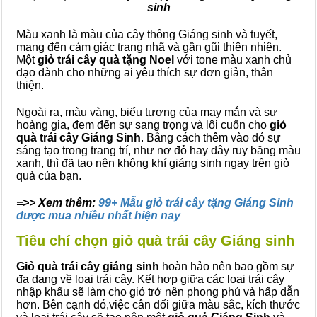
sinh
Màu xanh là màu của cây thông Giáng sinh và tuyết,
mang đến cảm giác trang nhã và gần gũi thiên nhiên.
Một
giỏ trái cây quà tặng Noel
với tone màu xanh chủ
đạo dành cho những ai yêu thích sự đơn giản, thân
thiện.
Ngoài ra, màu vàng, biểu tượng của may mắn và sự
hoàng gia, đem đến sự sang trọng và lôi cuốn cho
giỏ
quà trái cây Giáng Sinh
. Bằng cách thêm vào đó sự
sáng tạo trong trang trí, như nơ đỏ hay dây ruy băng màu
xanh, thì đã tạo nên không khí giáng sinh ngay trên giỏ
quà của bạn.
=>> Xem thêm:
99+ Mẫu giỏ trái cây tặng Giáng Sinh
được mua nhiều nhất hiện nay
Tiêu chí chọn giỏ quà trái cây Giáng sinh
Giỏ quà trái cây giáng sinh
hoàn hảo nên bao gồm sự
đa dạng về loại trái cây. Kết hợp giữa các loại trái cây
nhập khẩu sẽ làm cho giỏ trở nên phong phú và hấp dẫn
hơn. Bên cạnh đó,việc cân đối giữa màu sắc, kích thước