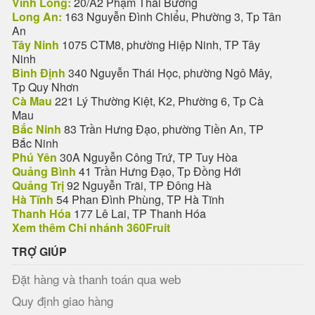
Vĩnh Long:
20/A2 Phạm Thái Bường
Long An:
163 Nguyễn Đình Chiểu, Phường 3, Tp Tân
An
Tây Ninh
1075 CTM8, phường Hiệp Ninh, TP Tây
Ninh
Bình Định
340 Nguyễn Thái Học, phường Ngô Mây,
Tp Quy Nhơn
Cà Mau
221 Lý Thường Kiệt, K2, Phường 6, Tp Cà
Mau
Bắc Ninh
83 Trần Hưng Đạo, phường Tiền An, TP
Bắc Ninh
Phú Yên
30A Nguyễn Công Trứ, TP Tuy Hòa
Quảng Bình
41 Trần Hưng Đạo, Tp Đồng Hới
Quảng Trị
92 Nguyễn Trãi, TP Đông Hà
Hà Tĩnh
54 Phan Đình Phùng, TP Hà Tĩnh
Thanh Hóa
177 Lê Lai, TP Thanh Hóa
Xem thêm Chi nhánh 360Fruit
TRỢ GIÚP
Đặt hàng và thanh toán qua web
Quy định giao hàng