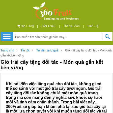
Giỏ Hàng
|
Giới Thiệu
|
Thanh Toán
|
Liên Hệ
Trang chủ
Tin tức
Tư vấn tặng quà
Giỏ trái cây tặng đối tác - Món quà
gắn kết bền vững
Giỏ trái cây tặng đối tác - Món quà gắn kết
bền vững
Khi nói đến việc tặng quà cho đối tác, không gì có
thể so sánh với một giỏ trái cây tươi ngon. Giỏ trái
cây tặng đối tác không chỉ là một món quà trang
trọng mà còn mang đến ý nghĩa sức khoẻ, sự tươi
mới và tình cảm chân thành. Trong bài viết này,
360Fruit sẽ giúp bạn khám phá tại sao giỏ trái cây lại
là một lựa chọn tuyệt vời khi muốn tặng đối tác và tại