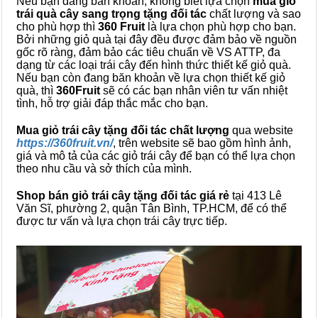
Nếu bạn đang băn khoăn, không biết lựa chọn
mua
giỏ
trái quà cây sang trọng tặng đối tác
chất lượng và sao
cho phù hợp thì
360 Fruit
là lựa chọn phù hợp cho bạn.
Bởi những giỏ quà tại đây đều được đảm bảo về nguồn
gốc rõ ràng, đảm bảo các tiêu chuẩn về VS ATTP, đa
dạng từ các loại trái cây đến hình thức thiết kế giỏ quà.
Nếu bạn còn đang băn khoản về lựa chọn thiết kế giỏ
quà, thì
360Fruit
sẽ có các bạn nhân viên tư vấn nhiệt
tình, hỗ trợ giải đáp thắc mắc cho bạn.
Mua giỏ trái cây tặng đối tác chất lượng
qua website
https://360fruit.vn/
, trên website sẽ bao gồm hình ảnh,
giá và mô tả của các giỏ trái cây để bạn có thể lựa chọn
theo nhu cầu và sở thích của mình.
Shop bán giỏ trái cây tặng đối tác giá rẻ
tại 413 Lê
Văn Sĩ, phường 2, quận Tân Bình, TP.HCM, để có thể
được tư vấn và lựa chọn trái cây trực tiếp.