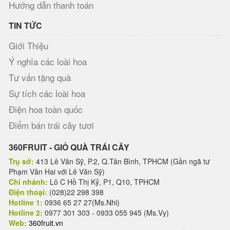
Hướng dẫn thanh toán
TIN TỨC
Giới Thiệu
Ý nghĩa các loài hoa
Tư vấn tặng quà
Sự tích các loài hoa
Điện hoa toàn quốc
Điểm bán trái cây tươi
360FRUIT - GIỎ QUÀ TRÁI CÂY
Trụ sở:
413 Lê Văn Sỹ, P.2, Q.Tân Bình, TPHCM (Gần ngã tư
Phạm Văn Hai với Lê Văn Sỹ)
Chi nhánh:
Lô C Hồ Thị Kỷ, P1, Q10, TPHCM
Điện thoại:
(028)22 298 398
Hotline 1:
0936 65 27 27(Ms.Nhi)
Hotline 2:
0977 301 303 - 0933 055 945 (Ms.Vy)
Web:
360fruit.vn