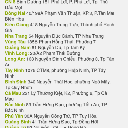
CN 8
Bình Dương 151 Phú Lợi, P. Phú Lợi, Tp. Thủ
Dầu Một
Đồng Nai
40/198A Phạm Văn Thuận, KP.3, P.Tân Mai
Biên Hòa
Kiên Giang
418 Nguyễn Trung Trực, Thành phố Rạch
Giá
Nha Trang
54 Nguyễn Đức Cảnh, TP Nha Trang
Vũng Tàu
185B Phạm Hồng Thái, Phường 7
Quảng Nam
61 Nguyễn Du, Tp Tam Kỳ
Vĩnh Long:
20/A2 Phạm Thái Bường
Long An:
163 Nguyễn Đình Chiểu, Phường 3, Tp Tân
An
Tây Ninh
1075 CTM8, phường Hiệp Ninh, TP Tây
Ninh
Bình Định
340 Nguyễn Thái Học, phường Ngô Mây,
Tp Quy Nhơn
Cà Mau
221 Lý Thường Kiệt, K2, Phường 6, Tp Cà
Mau
Bắc Ninh
83 Trần Hưng Đạo, phường Tiền An, TP
Bắc Ninh
Phú Yên
30A Nguyễn Công Trứ, TP Tuy Hòa
Quảng Bình
41 Trần Hưng Đạo, Tp Đồng Hới
Quảng Trị
92 Nguyễn Trãi, TP Đông Hà