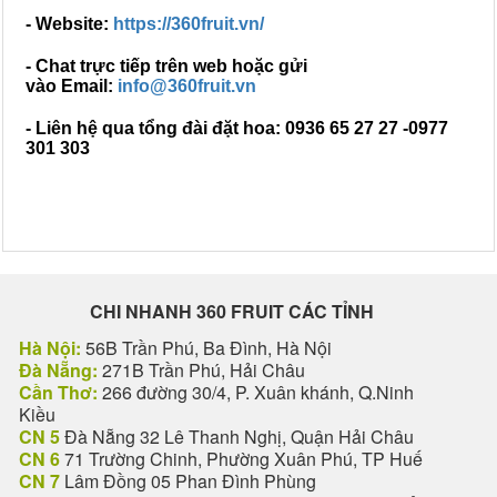
- Website:
https://360fruit.vn/
- Chat trực tiếp trên web hoặc gửi
vào Email:
i
nfo@360fruit.vn
- Liên hệ qua tổng đài đặt hoa: 0936 65 27 27 -0977
301 303
CHI NHANH 360 FRUIT CÁC TỈNH
Hà Nội:
56B Trần Phú, Ba Đình, Hà Nội
Đà Nẵng:
271B Trần Phú, Hải Châu
Cần Thơ:
266 đường 30/4, P. Xuân khánh, Q.Ninh
Kiều
CN 5
Đà Nẵng 32 Lê Thanh Nghị, Quận Hải Châu
CN 6
71 Trường Chinh, Phường Xuân Phú, TP Huế
CN 7
Lâm Đồng 05 Phan Đình Phùng