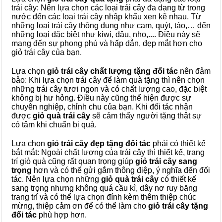
trái cây: Nên lựa chọn các loại trái cây đa dạng từ trong
nước đến các loại trái cây nhập khẩu xen kẽ nhau. Từ
những loại trái cây thông dụng như cam, quýt, táo,… đến
những loại đặc biệt như kiwi, dâu, nho,.... Điều này sẽ
mang đến sự phong phú và hấp dẫn, đẹp mắt hơn cho
giỏ trái cây của bạn.
Lựa chọn
giỏ trái cây chất lượng tặng đối tác
nên đảm
bảo: Khi lựa chọn trái cây để làm quà tặng thì nên chọn
những trái cây tươi ngon và có chất lượng cao, đặc biệt
không bị hư hỏng. Điều này cũng thể hiện được sự
chuyên nghiệp, chỉnh chu của bạn. Khi đối tác nhận
được
giỏ quà trái cây
sẽ cảm thấy người tặng thật sự
có tâm khi chuẩn bị quà.
Lựa chọn
giỏ trái cây đẹp tặng đối tác
phải có thiết kế
bắt mắt: Ngoài chất lượng của trái cây thì thiết kế, trang
trí giỏ quà cũng rất quan trọng giúp
giỏ trái cây
sang
trọng
hơn và có thể gửi gắm thông điệp, ý nghĩa đến đối
tác. Nên lựa chọn những
giỏ quà trái cây
có thiết kế
sang trọng nhưng không quá cầu kì, dây nơ ruy băng
trang trí và có thể lựa chọn đính kèm thêm thiệp chúc
mừng, thiệp cảm ơn để có thể làm cho
giỏ trái cây tặng
đối tác
phù hợp hơn.