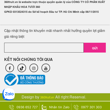
360fruit.vn là website trực thuộc quyền quản lý của CÔNG TY CỔ PHẦN XUẤT
NHẬP KHẨU HOA TƯƠI 360
GPKD 0313524315 do Sở kế hoạch Đầu tư TP. Hồ Chí Minh cấp 06/11/2015
Cập nhật thông tin khuyến mãi nhanh nhất hưởng quyền lợi giảm
giá riêng biệt
GỬI
KẾT NỐI CHÚNG TÔI QUA
Design by
All right Reserval.
360fruit.vn
0936 652 727
Nhắn tin Zalo
0977 301 303