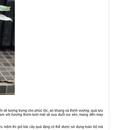
ởi sẽ tượng trưng cho phúc lộc, an khang và thịnh vượng; quả lựu
ả cam với hương thơm tươi mát sẽ xua đuổi xui xẻo, mang đến may
 niệm thì giỏ trái cây quà tặng có thể được sử dụng toàn bộ mà