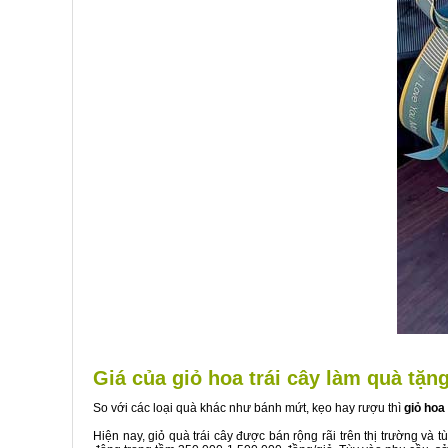
Giá của giỏ hoa trái cây làm quà tặn
So với các loại quà khác như bánh mứt, kẹo hay rượu thì
giỏ hoa
Hiện nay, giỏ quà trái cây được bán rộng rãi trên thị trường và tù