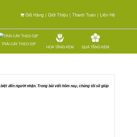
Giỏ Hàng
|
Giới Thiệu
|
Thanh Toán
|
Liên Hệ
TRÁI CÂY THEO DỊP
HOA TẶNG KÈM
QUÀ TẶNG KÈM
 biệt đến người nhận. Trong bài viết hôm nay, chúng tôi sẽ giúp