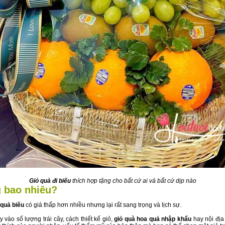
Giỏ quà đi biếu
thích hợp tặng cho bất cứ ai và bất cứ dịp nào
g bao nhiêu?
 quả biếu
có giá thấp hơn nhiều nhưng lại rất sang trọng và lịch sự.
y vào số lượng trái cây, cách thiết kế giỏ,
giỏ quà hoa quả nhập khẩu
hay nội địa