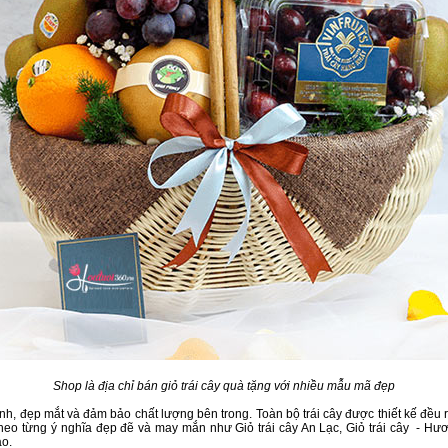
Shop là địa chỉ bán giỏ trái cây quà tặng với nhiều mẫu mã đẹp
h, đẹp mắt và đảm bảo chất lượng bên trong. Toàn bộ trái cây được thiết kế đều 
ế theo từng ý nghĩa đẹp đẽ và may mắn như Giỏ trái cây An Lạc, Giỏ trái cây - Hươn
ào.