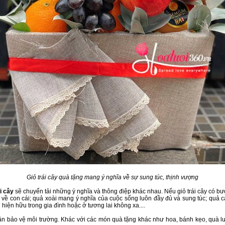
Giỏ trái cây quà tặng mang ý nghĩa về sự sung túc, thịnh vượng
i cây
sẽ chuyển tải những ý nghĩa và thông điệp khác nhau. Nếu giỏ trái cây có bư
ay về con cái; quả xoài mang ý nghĩa của cuộc sống luôn đầy đủ và sung túc; qu
hiện hữu trong gia đình hoặc ở tương lai không xa....
n bảo vệ môi trường. Khác với các món quà tặng khác như hoa, bánh kẹo, quà lưu