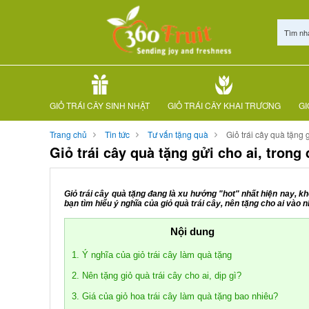
Tìm nh
GIỎ TRÁI CÂY SINH NHẬT
GIỎ TRÁI CÂY KHAI TRƯƠNG
GI
Trang chủ
Tin tức
Tư vấn tặng quà
Giỏ trái cây quà tặng 
Giỏ trái cây quà tặng gửi cho ai, trong
Giỏ trái cây quà tặng đang là xu hướng "hot" nhất hiện nay, kh
bạn tìm hiểu ý nghĩa của giỏ quà trái cây, nên tặng cho ai vào 
Nội dung
1. Ý nghĩa của giỏ trái cây làm quà tặng
2. Nên tặng giỏ quà trái cây cho ai, dịp gì?
3. Giá của giỏ hoa trái cây làm quà tặng bao nhiêu?