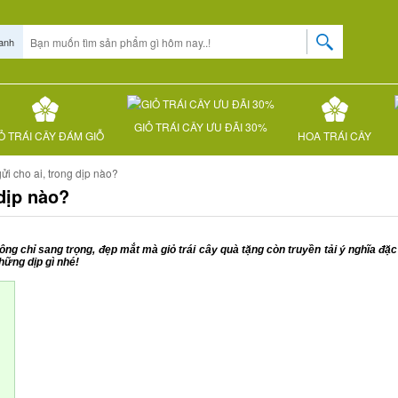
anh
GIỎ TRÁI CÂY ƯU ĐÃI 30%
Ỏ TRÁI CÂY ĐÁM GIỖ
HOA TRÁI CÂY
gửi cho ai, trong dịp nào?
 dịp nào?
ông chỉ sang trọng, đẹp mắt mà giỏ trái cây quà tặng còn truyền tải ý nghĩa đặc
những dịp gì nhé!