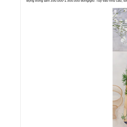
động trong tầm 350.000-1.500.000 đồng/giỏ. Tùy vào nhu cầu, sở 