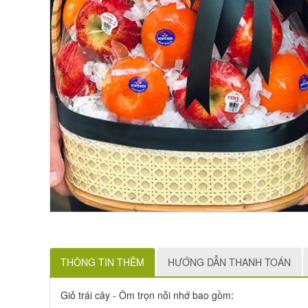
THÔNG TIN THÊM
HƯỚNG DẪN THANH TOÁN
Giỏ trái cây - Ôm trọn nỗi nhớ bao gồm: