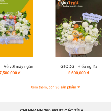
- Về với mây ngàn
GTCDG - Hiếu nghĩa
7,500,000 đ
2,600,000 đ
Xem thêm, còn 96 sản phẩm
CHI NHANH 360 FRUIT CÁC TỈNH