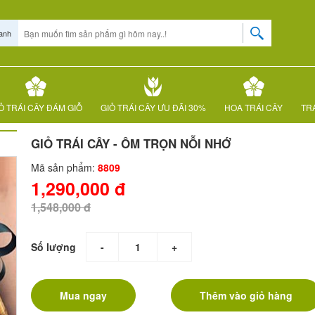
anh
Ỏ TRÁI CÂY ĐÁM GIỖ
GIỎ TRÁI CÂY ƯU ĐÃI 30%
HOA TRÁI CÂY
TRÁ
GIỎ TRÁI CÂY - ÔM TRỌN NỖI NHỚ
Mã sản phẩm:
8809
1,290,000 đ
1,548,000 đ
Số lượng
-
+
Mua ngay
Thêm vào giỏ hàng