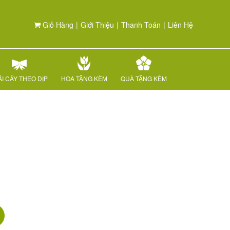
Giỏ Hàng
|
Giới Thiệu
|
Thanh Toán
|
Liên Hệ
I CÂY THEO DỊP
HOA TẶNG KÈM
QUÀ TẶNG KÈM