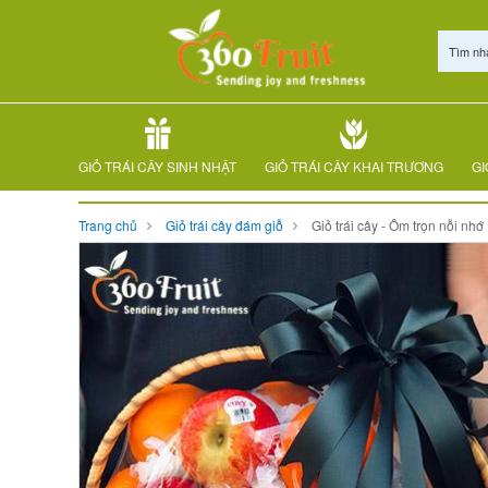
Tìm nh
GIỎ TRÁI CÂY SINH NHẬT
GIỎ TRÁI CÂY KHAI TRƯƠNG
GI
Trang chủ
Giỏ trái cây đám giỗ
Giỏ trái cây - Ôm trọn nỗi nhớ