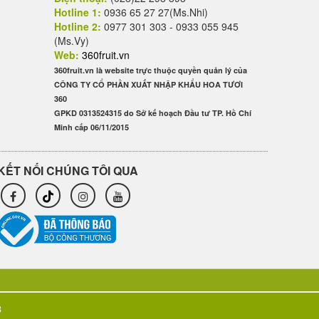
Hotline 1:
0936 65 27 27(Ms.Nhi)
Hotline 2:
0977 301 303 - 0933 055 945
(Ms.Vy)
Web:
360fruit.vn
360fruit.vn là website trực thuộc quyền quản lý của
CÔNG TY CỔ PHẦN XUẤT NHẬP KHẨU HOA TƯƠI
360
GPKD 0313524315 do Sở kế hoạch Đầu tư TP. Hồ Chí
Minh cấp 06/11/2015
KẾT NỐI CHÚNG TÔI QUA
3