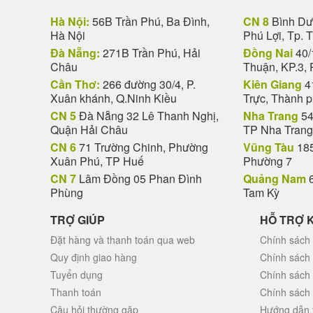
Hà Nội:
56B Trần Phú, Ba Đình,
CN 8
Bình Dươ
Hà Nội
Phú Lợi, Tp. 
Đà Nẵng:
271B Trần Phú, Hải
Đồng Nai
40/
Châu
Thuận, KP.3, 
Cần Thơ:
266 đường 30/4, P.
Kiên Giang
4
Xuân khánh, Q.Ninh Kiều
Trực, Thành 
CN 5
Đà Nẵng 32 Lê Thanh Nghị,
Nha Trang
54
Quận Hải Châu
TP Nha Trang
CN 6
71 Trường Chinh, Phường
Vũng Tàu
185
Xuân Phú, TP Huế
Phường 7
CN 7
Lâm Đồng 05 Phan Đình
Quảng Nam
6
Phùng
Tam Kỳ
TRỢ GIÚP
HỖ TRỢ 
Đặt hàng và thanh toán qua web
Chính sách 
Quy định giao hàng
Chính sách
Tuyển dụng
Chính sách
Thanh toán
Chính sách
Câu hỏi thường gặp
Hướng dẫn 