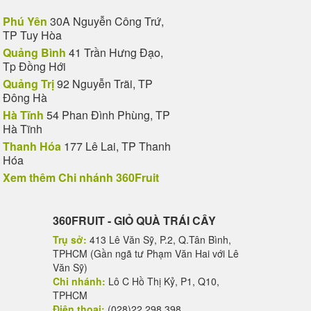
Phú Yên
30A Nguyễn Công Trứ,
TP Tuy Hòa
Quảng Bình
41 Trần Hưng Đạo,
Tp Đồng Hới
Quảng Trị
92 Nguyễn Trãi, TP
Đông Hà
Hà Tĩnh
54 Phan Đình Phùng, TP
Hà Tĩnh
Thanh Hóa
177 Lê Lai, TP Thanh
Hóa
Xem thêm Chi nhánh 360Fruit
360FRUIT - GIỎ QUÀ TRÁI CÂY
Trụ sở:
413 Lê Văn Sỹ, P.2, Q.Tân Bình,
TPHCM (Gần ngã tư Phạm Văn Hai với Lê
Văn Sỹ)
Chi nhánh:
Lô C Hồ Thị Kỷ, P1, Q10,
TPHCM
Điện thoại:
(028)22 298 398