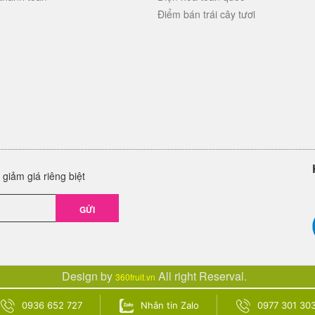
Điểm bán trái cây tươi
giảm giá riêng biệt
GỬI
Design by
All right Reserval.
360fruit.vn
0936 652 727
Nhắn tin Zalo
0977 301 30