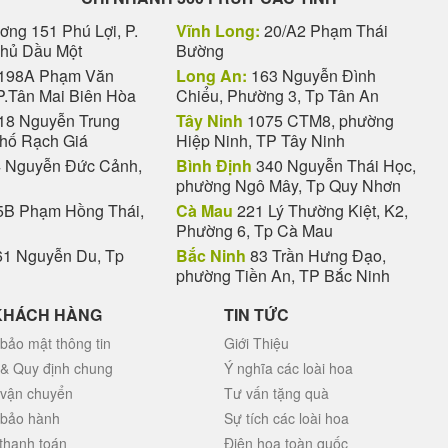
ng 151 Phú Lợi, P.
Vĩnh Long:
20/A2 Phạm Thái
Thủ Dầu Một
Bường
198A Phạm Văn
Long An:
163 Nguyễn Đình
P.Tân Mai Biên Hòa
Chiểu, Phường 3, Tp Tân An
18 Nguyễn Trung
Tây Ninh
1075 CTM8, phường
phố Rạch Giá
Hiệp Ninh, TP Tây Ninh
 Nguyễn Đức Cảnh,
Bình Định
340 Nguyễn Thái Học,
phường Ngô Mây, Tp Quy Nhơn
B Phạm Hồng Thái,
Cà Mau
221 Lý Thường Kiệt, K2,
Phường 6, Tp Cà Mau
1 Nguyễn Du, Tp
Bắc Ninh
83 Trần Hưng Đạo,
phường Tiền An, TP Bắc Ninh
KHÁCH HÀNG
TIN TỨC
bảo mật thông tin
Giới Thiệu
 & Quy định chung
Ý nghĩa các loài hoa
 vận chuyển
Tư vấn tặng quà
 bảo hành
Sự tích các loài hoa
thanh toán
Điện hoa toàn quốc