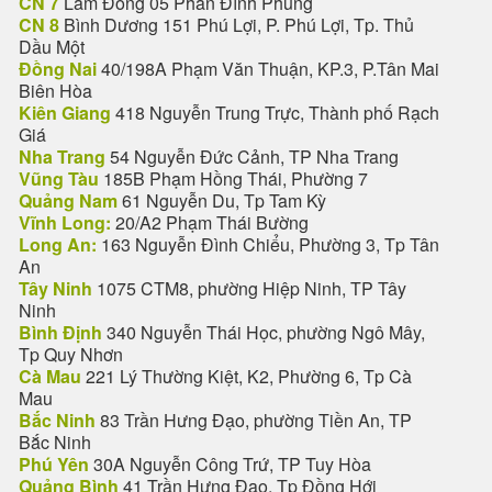
CN 7
Lâm Đồng 05 Phan Đình Phùng
CN 8
Bình Dương 151 Phú Lợi, P. Phú Lợi, Tp. Thủ
Dầu Một
Đồng Nai
40/198A Phạm Văn Thuận, KP.3, P.Tân Mai
Biên Hòa
Kiên Giang
418 Nguyễn Trung Trực, Thành phố Rạch
Giá
Nha Trang
54 Nguyễn Đức Cảnh, TP Nha Trang
Vũng Tàu
185B Phạm Hồng Thái, Phường 7
Quảng Nam
61 Nguyễn Du, Tp Tam Kỳ
Vĩnh Long:
20/A2 Phạm Thái Bường
Long An:
163 Nguyễn Đình Chiểu, Phường 3, Tp Tân
An
Tây Ninh
1075 CTM8, phường Hiệp Ninh, TP Tây
Ninh
Bình Định
340 Nguyễn Thái Học, phường Ngô Mây,
Tp Quy Nhơn
Cà Mau
221 Lý Thường Kiệt, K2, Phường 6, Tp Cà
Mau
Bắc Ninh
83 Trần Hưng Đạo, phường Tiền An, TP
Bắc Ninh
Phú Yên
30A Nguyễn Công Trứ, TP Tuy Hòa
Quảng Bình
41 Trần Hưng Đạo, Tp Đồng Hới