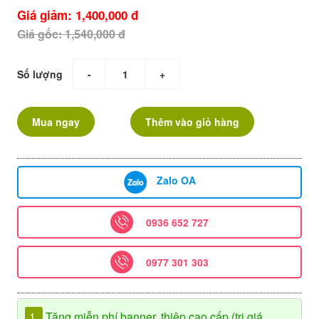
Giá giảm: 1,400,000 đ
Giá gốc: 1,540,000 đ
Số lượng
-
+
Mua ngay
Thêm vào giỏ hàng
Zalo OA
0936 652 727
0977 301 303
1.
Tặng miễn phí banner, thiệp cao cấp (trị giá