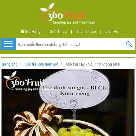
Giỏ Hàng
|
Giới Thiệu
|
Thanh Toán
|
Liên Hệ
Trang chủ
Giỏ trái cây đám giỗ
Giỏ trái cây - Nỗi nhớ không phai