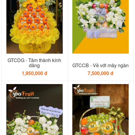
GTCDG - Tâm thành kính
dâng
GTCCB - Về với mây ngàn
1,950,000 đ
7,500,000 đ