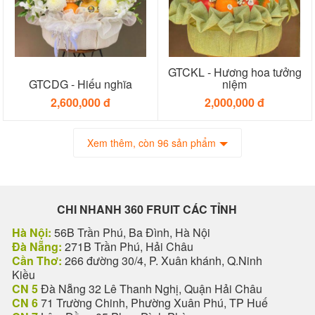
GTCKL - Hương hoa tưởng
GTCDG - Hiếu nghĩa
niệm
2,600,000 đ
2,000,000 đ
Xem thêm, còn 96 sản phẩm
CHI NHANH 360 FRUIT CÁC TỈNH
Hà Nội:
56B Trần Phú, Ba Đình, Hà Nội
Đà Nẵng:
271B Trần Phú, Hải Châu
Cần Thơ:
266 đường 30/4, P. Xuân khánh, Q.Ninh
Kiều
CN 5
Đà Nẵng 32 Lê Thanh Nghị, Quận Hải Châu
CN 6
71 Trường Chinh, Phường Xuân Phú, TP Huế