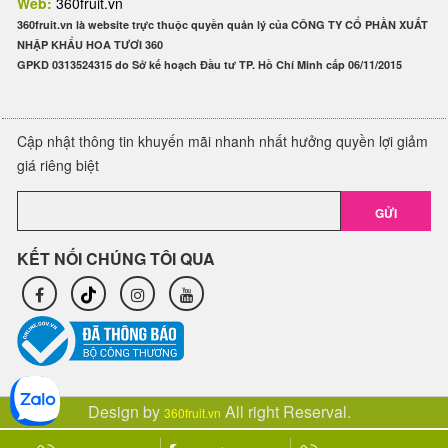
Web:
360fruit.vn
360fruit.vn là website trực thuộc quyền quản lý của CÔNG TY CỔ PHẦN XUẤT
NHẬP KHẨU HOA TƯƠI 360
GPKD 0313524315 do Sở kế hoạch Đầu tư TP. Hồ Chí Minh cấp 06/11/2015
Cập nhật thông tin khuyến mãi nhanh nhất hưởng quyền lợi giảm
giá riêng biệt
GỬI
KẾT NỐI CHÚNG TÔI QUA
Design by
All right Reserval.
360fruit.vn