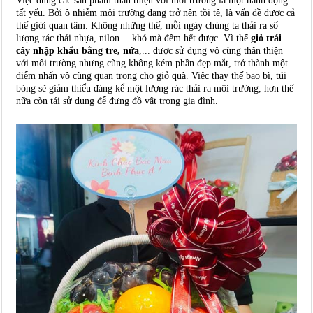
Việc dùng các sản phẩm thân thiện với môi trường là một hành động
tất yếu. Bởi ô nhiễm môi trường đang trở nên tồi tệ, là vấn đề được cả
thế giới quan tâm. Không những thế, mỗi ngày chúng ta thải ra số
lượng rác thải nhựa, nilon… khó mà đếm hết được. Vì thế
giỏ trái
cây nhập khẩu bằng tre, nứa
,... được sử dụng vô cùng thân thiện
với môi trường nhưng cũng không kém phần đẹp mắt, trở thành một
điểm nhấn vô cùng quan trọng cho giỏ quà. Việc thay thế bao bì, túi
bóng sẽ giảm thiểu đáng kể một lượng rác thải ra môi trường, hơn thế
nữa còn tái sử dụng để đựng đồ vật trong gia đình.