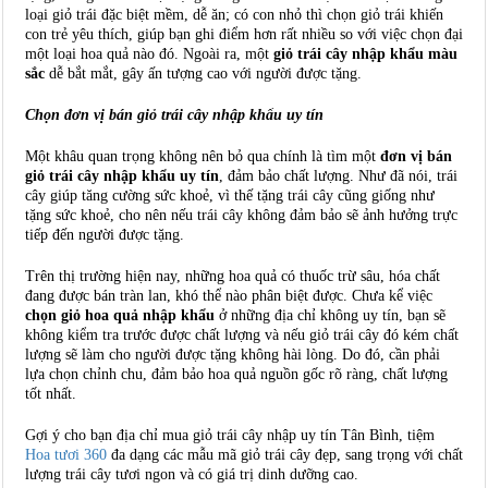
loại giỏ trái đặc biệt mềm, dễ ăn; có con nhỏ thì chọn giỏ trái khiến
con trẻ yêu thích, giúp bạn ghi điểm hơn rất nhiều so với việc chọn đại
một loại hoa quả nào đó. Ngoài ra, một
giỏ trái cây nhập khẩu màu
sắc
dễ bắt mắt, gây ấn tượng cao với người được tặng.
Chọn đơn vị
bán giỏ trái cây nhập khẩu
uy tín
Một khâu quan trọng không nên bỏ qua chính là tìm một
đơn vị bán
giỏ trái cây nhập khẩu uy tín
, đảm bảo chất lượng. Như đã nói, trái
cây giúp tăng cường sức khoẻ, vì thế tặng trái cây cũng giống như
tặng sức khoẻ, cho nên nếu trái cây không đảm bảo sẽ ảnh hưởng trực
tiếp đến người được tặng.
Trên thị trường hiện nay, những hoa quả có thuốc trừ sâu, hóa chất
đang được bán tràn lan, khó thể nào phân biệt được. Chưa kể việc
chọn giỏ hoa quả nhập khẩu
ở những địa chỉ không uy tín, bạn sẽ
không kiểm tra trước được chất lượng và nếu giỏ trái cây đó kém chất
lượng sẽ làm cho người được tặng không hài lòng. Do đó, cần phải
lựa chọn chỉnh chu, đảm bảo hoa quả nguồn gốc rõ ràng, chất lượng
tốt nhất.
Gợi ý cho bạn địa chỉ mua giỏ trái cây nhập uy tín Tân Bình, tiệm
Hoa tươi 360
đa dạng các mẫu mã giỏ trái cây đẹp, sang trọng với chất
lượng trái cây tươi ngon và có giá trị dinh dưỡng cao.