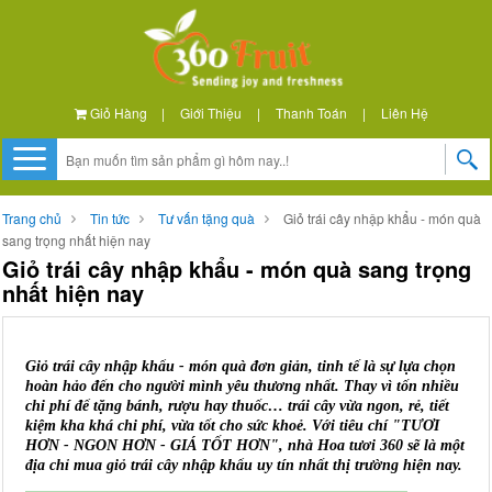
Giỏ Hàng
|
Giới Thiệu
|
Thanh Toán
|
Liên Hệ
Trang chủ
Tin tức
Tư vấn tặng quà
Giỏ trái cây nhập khẩu - món quà
sang trọng nhất hiện nay
Giỏ trái cây nhập khẩu - món quà sang trọng
nhất hiện nay
Giỏ trái cây nhập khẩu - món quà đơn giản, tinh tế là sự lựa chọn
hoàn hảo đến cho người mình yêu thương nhất. Thay vì tốn nhiều
chi phí để tặng bánh, rượu hay thuốc… trái cây vừa ngon, rẻ, tiết
kiệm kha khá chi phí, vừa tốt cho sức khoẻ. Với tiêu chí "TƯƠI
HƠN - NGON HƠN - GIÁ TỐT HƠN", nhà Hoa tươi 360 sẽ là một
địa chỉ mua giỏ trái cây nhập khẩu uy tín nhất thị trường hiện nay.