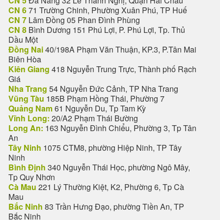
CN 5
Đà Nẵng 32 Lê Thanh Nghị, Quận Hải Châu
CN 6
71 Trường Chinh, Phường Xuân Phú, TP Huế
CN 7
Lâm Đồng 05 Phan Đình Phùng
CN 8
Bình Dương 151 Phú Lợi, P. Phú Lợi, Tp. Thủ
Dầu Một
Đồng Nai
40/198A Phạm Văn Thuận, KP.3, P.Tân Mai
Biên Hòa
Kiên Giang
418 Nguyễn Trung Trực, Thành phố Rạch
Giá
Nha Trang
54 Nguyễn Đức Cảnh, TP Nha Trang
Vũng Tàu
185B Phạm Hồng Thái, Phường 7
Quảng Nam
61 Nguyễn Du, Tp Tam Kỳ
Vĩnh Long:
20/A2 Phạm Thái Bường
Long An:
163 Nguyễn Đình Chiểu, Phường 3, Tp Tân
An
Tây Ninh
1075 CTM8, phường Hiệp Ninh, TP Tây
Ninh
Bình Định
340 Nguyễn Thái Học, phường Ngô Mây,
Tp Quy Nhơn
Cà Mau
221 Lý Thường Kiệt, K2, Phường 6, Tp Cà
Mau
Bắc Ninh
83 Trần Hưng Đạo, phường Tiền An, TP
Bắc Ninh