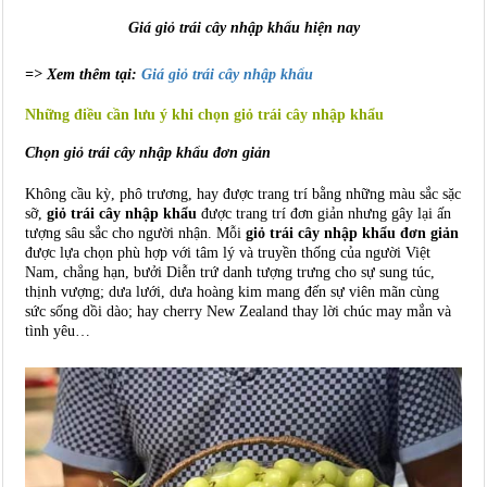
Giá giỏ trái cây nhập khẩu hiện nay
=> Xem thêm tại:
G
iá giỏ trái cây nhập khẩu
Những điều cần lưu ý khi chọn giỏ trái cây nhập khẩu
Chọn
giỏ trái cây nhập khẩu đơn giản
Không cầu kỳ, phô trương, hay được trang trí bằng những màu sắc sặc
sỡ,
giỏ trái cây nhập khẩu
được trang trí đơn giản nhưng gây lại ấn
tượng sâu sắc cho người nhận. Mỗi
giỏ trái cây nhập khẩu đơn giản
được lựa chọn phù hợp với tâm lý và truyền thống của người Việt
Nam, chẳng hạn, bưởi Diễn trứ danh tượng trưng cho sự sung túc,
thịnh vượng; dưa lưới, dưa hoàng kim mang đến sự viên mãn cùng
sức sống dồi dào; hay cherry New Zealand thay lời chúc may mắn và
tình yêu…