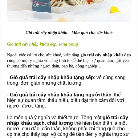
Giỏ trái cây nhập khẩu - Món quà cho sức khoẻ
Giỏ trái cây nhập khẩu đẹp, sang trọng
Ngoài việc có lợi cho sức khoẻ, việc tặng
giỏ trái cây nhập khẩu đẹp
cũng có một ý nghĩa vô cùng tinh tế để thể hiện sự quan tâm, gửi yêu
thương đến những người thân, bạn bè, đồng nghiệp…
Giỏ quà trái cây nhập khẩu tặng
sếp
: vô cùng sang
-
trọng, đơn giản nhưng chất lượng.
-
Giỏ quà trái cây nhập khẩu tặng
người thân
: thể
hiện sự quan tâm, thấu hiểu, biểu đạt tình cảm đối với
người được tặng.
Là món quà
ý nghĩa và thiết thực
: Tặng một
giỏ trái cây
nhập khẩu sạch
,
chất lượng
thể hiện bản
thân
là một
người chu đáo, cẩn thận,
không
phải chỉ tặng quà cho
có mà cho thấy bạn vô cùng để tâm đến ý nghĩa thực sự