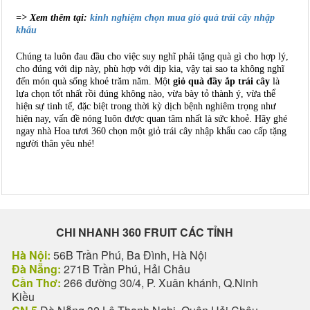
=> Xem thêm tại:
kinh nghiệm chọn mua giỏ quà trái cây nhập
khẩu
Chúng ta luôn đau đầu cho việc suy nghĩ phải tặng quà gì cho hợp lý,
cho đúng với dịp này, phù hợp với dịp kia, vậy tại sao ta không nghĩ
đến món quà sống khoẻ trăm năm. Một
giỏ quà đầy ắp trái cây
là
lựa chọn tốt nhất rồi đúng không nào, vừa bày tỏ thành ý, vừa thể
hiện sự tinh tế, đặc biệt trong thời kỳ dịch bệnh nghiêm trọng như
hiện nay, vấn đề nóng luôn được quan tâm nhất là sức khoẻ. Hãy ghé
ngay nhà Hoa tươi 360 chọn một giỏ trái cây nhập khẩu cao cấp tặng
người thân yêu nhé!
CHI NHANH 360 FRUIT CÁC TỈNH
Hà Nội:
56B Trần Phú, Ba Đình, Hà Nội
Đà Nẵng:
271B Trần Phú, Hải Châu
Cần Thơ:
266 đường 30/4, P. Xuân khánh, Q.Ninh
Kiều