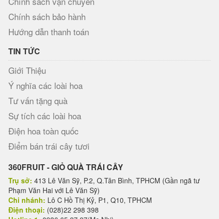
Chính sách vận chuyển
Chính sách bảo hành
Hướng dẫn thanh toán
TIN TỨC
Giới Thiệu
Ý nghĩa các loài hoa
Tư vấn tặng quà
Sự tích các loài hoa
Điện hoa toàn quốc
Điểm bán trái cây tươi
360FRUIT - GIỎ QUÀ TRÁI CÂY
Trụ sở:
413 Lê Văn Sỹ, P.2, Q.Tân Bình, TPHCM (Gần ngã tư
Phạm Văn Hai với Lê Văn Sỹ)
Chi nhánh:
Lô C Hồ Thị Kỷ, P1, Q10, TPHCM
Điện thoại:
(028)22 298 398