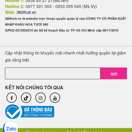
Hotline 1:
0936 65 27 27(Ms.Nhi)
Hotline 2:
0977 301 303 - 0933 055 945 (Ms.Vy)
Web:
360fruit.vn
360fruit.vn là website trực thuộc quyền quản lý của CÔNG TY CỔ PHẦN XUẤT
NHẬP KHẨU HOA TƯƠI 360
GPKD 0313524315 do Sở kế hoạch Đầu tư TP. Hồ Chí Minh cấp 06/11/2015
Cập nhật thông tin khuyến mãi nhanh nhất hưởng quyền lợi giảm
giá riêng biệt
GỬI
KẾT NỐI CHÚNG TÔI QUA