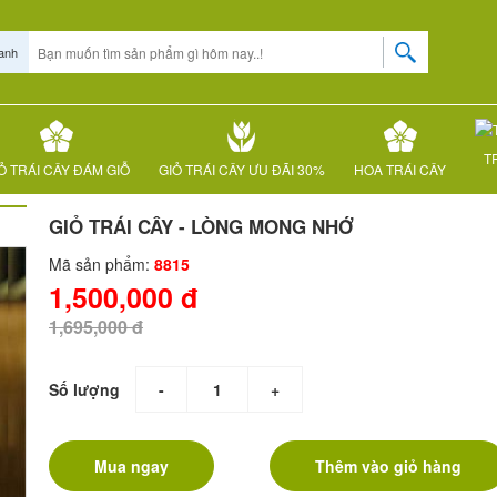
anh
T
Ỏ TRÁI CÂY ĐÁM GIỖ
GIỎ TRÁI CÂY ƯU ĐÃI 30%
HOA TRÁI CÂY
GIỎ TRÁI CÂY - LÒNG MONG NHỚ
Mã sản phẩm:
8815
1,500,000 đ
1,695,000 đ
Số lượng
-
+
Mua ngay
Thêm vào giỏ hàng