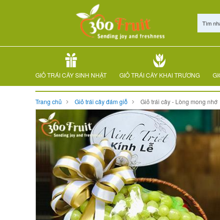
Tìm nh
GIỎ TRÁI CÂY SINH NHẬT
GIỎ TRÁI CÂY KHAI TRƯƠNG
GI
Trang chủ
Giỏ trái cây đám giỗ
Giỏ trái cây - Lòng mong nhớ