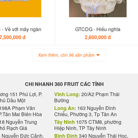
- Về với mây ngàn
GTCDG - Hiếu nghĩa
7,500,000 đ
2,600,000 đ
Xem thêm, còn 96 sản phẩm
CHI NHANH 360 FRUIT CÁC TỈNH
ng 151 Phú Lợi, P.
Vĩnh Long:
20/A2 Phạm Thái
Thủ Dầu Một
Bường
198A Phạm Văn
Long An:
163 Nguyễn Đình
P.Tân Mai Biên Hòa
Chiểu, Phường 3, Tp Tân An
18 Nguyễn Trung
Tây Ninh
1075 CTM8, phường
phố Rạch Giá
Hiệp Ninh, TP Tây Ninh
 Nguyễn Đức Cảnh,
Bình Định
340 Nguyễn Thái Học,