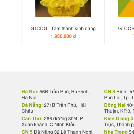
GTCDG - Tâm thành kính dâng
GTCCB 
1,950,000 đ
Hà Nội:
56B Trần Phú, Ba Đình,
CN 8
Bình Dươ
Hà Nội
Phú Lợi, Tp. 
Đà Nẵng:
271B Trần Phú, Hải
Đồng Nai
40/
Châu
Thuận, KP.3, 
Cần Thơ:
266 đường 30/4, P.
Kiên Giang
4
Xuân khánh, Q.Ninh Kiều
Trực, Thành 
CN 5
Đà Nẵng 32 Lê Thanh Nghị,
Nha Trang
54