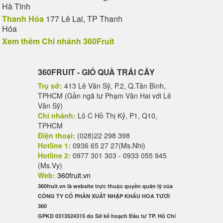
Hà Tĩnh
Thanh Hóa
177 Lê Lai, TP Thanh
Hóa
Xem thêm Chi nhánh 360Fruit
360FRUIT - GIỎ QUÀ TRÁI CÂY
Trụ sở:
413 Lê Văn Sỹ, P.2, Q.Tân Bình,
TPHCM (Gần ngã tư Phạm Văn Hai với Lê
Văn Sỹ)
Chi nhánh:
Lô C Hồ Thị Kỷ, P1, Q10,
TPHCM
Điện thoại:
(028)22 298 398
Hotline 1:
0936 65 27 27(Ms.Nhi)
Hotline 2:
0977 301 303 - 0933 055 945
(Ms.Vy)
Web:
360fruit.vn
360fruit.vn là website trực thuộc quyền quản lý của
CÔNG TY CỔ PHẦN XUẤT NHẬP KHẨU HOA TƯƠI
360
GPKD 0313524315 do Sở kế hoạch Đầu tư TP. Hồ Chí