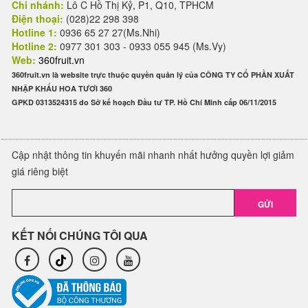
Chi nhánh:
Lô C Hồ Thị Kỷ, P1, Q10, TPHCM
Điện thoại:
(028)22 298 398
Hotline 1:
0936 65 27 27(Ms.Nhi)
Hotline 2:
0977 301 303 - 0933 055 945 (Ms.Vy)
Web:
360fruit.vn
360fruit.vn là website trực thuộc quyền quản lý của CÔNG TY CỔ PHẦN XUẤT
NHẬP KHẨU HOA TƯƠI 360
GPKD 0313524315 do Sở kế hoạch Đầu tư TP. Hồ Chí Minh cấp 06/11/2015
Cập nhật thông tin khuyến mãi nhanh nhất hưởng quyền lợi giảm
giá riêng biệt
GỬI
KẾT NỐI CHÚNG TÔI QUA