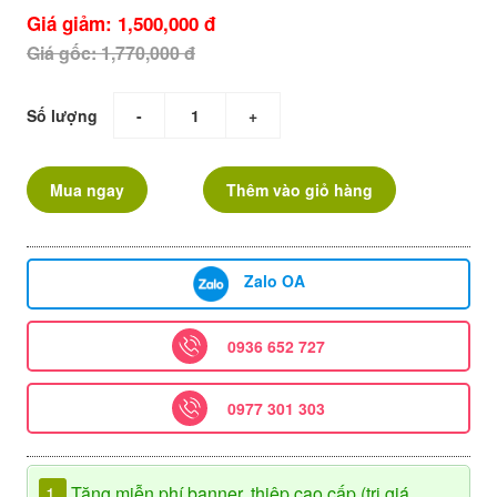
Giá giảm: 1,500,000 đ
Giá gốc: 1,770,000 đ
Số lượng
-
+
Mua ngay
Thêm vào giỏ hàng
Zalo OA
0936 652 727
0977 301 303
1.
Tặng miễn phí banner, thiệp cao cấp (trị giá