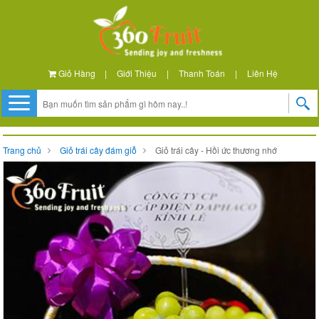
Giỏ Hàng
|
Giới Thiệu
|
Thanh Toán
|
Liên Hệ
Trang chủ
Giỏ trái cây đám giỗ
Giỏ trái cây - Hồi ức thương nhớ