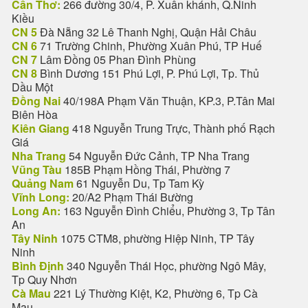
Cần Thơ:
266 đường 30/4, P. Xuân khánh, Q.Ninh
Kiều
CN 5
Đà Nẵng 32 Lê Thanh Nghị, Quận Hải Châu
CN 6
71 Trường Chinh, Phường Xuân Phú, TP Huế
CN 7
Lâm Đồng 05 Phan Đình Phùng
CN 8
Bình Dương 151 Phú Lợi, P. Phú Lợi, Tp. Thủ
Dầu Một
Đồng Nai
40/198A Phạm Văn Thuận, KP.3, P.Tân Mai
Biên Hòa
Kiên Giang
418 Nguyễn Trung Trực, Thành phố Rạch
Giá
Nha Trang
54 Nguyễn Đức Cảnh, TP Nha Trang
Vũng Tàu
185B Phạm Hồng Thái, Phường 7
Quảng Nam
61 Nguyễn Du, Tp Tam Kỳ
Vĩnh Long:
20/A2 Phạm Thái Bường
Long An:
163 Nguyễn Đình Chiểu, Phường 3, Tp Tân
An
Tây Ninh
1075 CTM8, phường Hiệp Ninh, TP Tây
Ninh
Bình Định
340 Nguyễn Thái Học, phường Ngô Mây,
Tp Quy Nhơn
Cà Mau
221 Lý Thường Kiệt, K2, Phường 6, Tp Cà
Mau