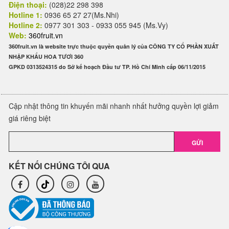
Điện thoại:
(028)22 298 398
Hotline 1:
0936 65 27 27(Ms.Nhi)
Hotline 2:
0977 301 303 - 0933 055 945 (Ms.Vy)
Web:
360fruit.vn
360fruit.vn là website trực thuộc quyền quản lý của CÔNG TY CỔ PHẦN XUẤT
NHẬP KHẨU HOA TƯƠI 360
GPKD 0313524315 do Sở kế hoạch Đầu tư TP. Hồ Chí Minh cấp 06/11/2015
Cập nhật thông tin khuyến mãi nhanh nhất hưởng quyền lợi giảm
giá riêng biệt
GỬI
KẾT NỐI CHÚNG TÔI QUA