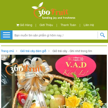
Giỏ Hàng
|
Giới Thiệu
|
Thanh Toán
|
Liên Hệ
Trang chủ
Giỏ trái cây đám giỗ
Giỏ trái cây - Ghi nhớ trong tim