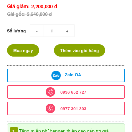
Giá giảm: 2,200,000 đ
Giá gốc: 2,640,000 đ
Số lượng
-
+
Mua ngay
Thêm vào giỏ hàng
Zalo OA
0936 652 727
0977 301 303
1.
Tặng miễn phí banner, thiệp cao cấp (trị giá