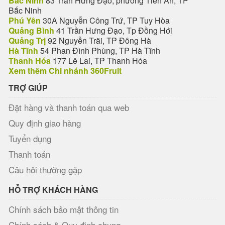
Bắc Ninh
83 Trần Hưng Đạo, phường Tiền An, TP
Bắc Ninh
Phú Yên
30A Nguyễn Công Trứ, TP Tuy Hòa
Quảng Bình
41 Trần Hưng Đạo, Tp Đồng Hới
Quảng Trị
92 Nguyễn Trãi, TP Đông Hà
Hà Tĩnh
54 Phan Đình Phùng, TP Hà Tĩnh
Thanh Hóa
177 Lê Lai, TP Thanh Hóa
Xem thêm Chi nhánh 360Fruit
TRỢ GIÚP
Đặt hàng và thanh toán qua web
Quy định giao hàng
Tuyển dụng
Thanh toán
Câu hỏi thường gặp
HỖ TRỢ KHÁCH HÀNG
Chính sách bảo mật thông tin
Chính sách & Quy định chung