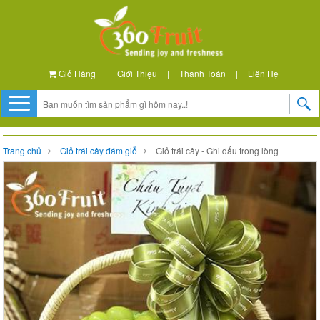
Giỏ Hàng
|
Giới Thiệu
|
Thanh Toán
|
Liên Hệ
Trang chủ
Giỏ trái cây đám giỗ
Giỏ trái cây - Ghi dấu trong lòng