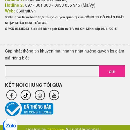
Hotline 2:
0977 301 303 - 0933 055 945 (Ms.Vy)
Web:
360fruit.vn
360fruit.vn là website trực thuộc quyền quản lý của CÔNG TY CỔ PHẦN XUẤT
NHẬP KHẨU HOA TƯƠI 360
GPKD 0313524315 do Sở kế hoạch Đầu tư TP. Hồ Chí Minh cấp 06/11/2015
Cập nhật thông tin khuyến mãi nhanh nhất hưởng quyền lợi giảm
giá riêng biệt
GỬI
KẾT NỐI CHÚNG TÔI QUA
Design by
All right Reserval.
360fruit.vn