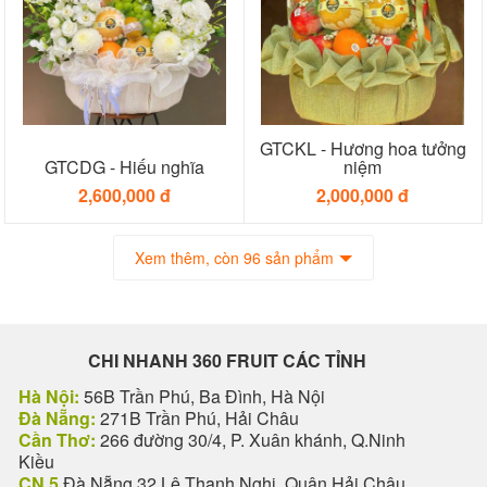
GTCKL - Hương hoa tưởng
GTCDG - Hiếu nghĩa
niệm
2,600,000 đ
2,000,000 đ
Xem thêm, còn 96 sản phẩm
CHI NHANH 360 FRUIT CÁC TỈNH
Hà Nội:
56B Trần Phú, Ba Đình, Hà Nội
Đà Nẵng:
271B Trần Phú, Hải Châu
Cần Thơ:
266 đường 30/4, P. Xuân khánh, Q.Ninh
Kiều
CN 5
Đà Nẵng 32 Lê Thanh Nghị, Quận Hải Châu