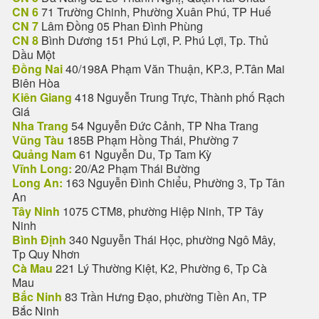
CN 6
71 Trường Chinh, Phường Xuân Phú, TP Huế
CN 7
Lâm Đồng 05 Phan Đình Phùng
CN 8
Bình Dương 151 Phú Lợi, P. Phú Lợi, Tp. Thủ
Dầu Một
Đồng Nai
40/198A Phạm Văn Thuận, KP.3, P.Tân Mai
Biên Hòa
Kiên Giang
418 Nguyễn Trung Trực, Thành phố Rạch
Giá
Nha Trang
54 Nguyễn Đức Cảnh, TP Nha Trang
Vũng Tàu
185B Phạm Hồng Thái, Phường 7
Quảng Nam
61 Nguyễn Du, Tp Tam Kỳ
Vĩnh Long:
20/A2 Phạm Thái Bường
Long An:
163 Nguyễn Đình Chiểu, Phường 3, Tp Tân
An
Tây Ninh
1075 CTM8, phường Hiệp Ninh, TP Tây
Ninh
Bình Định
340 Nguyễn Thái Học, phường Ngô Mây,
Tp Quy Nhơn
Cà Mau
221 Lý Thường Kiệt, K2, Phường 6, Tp Cà
Mau
Bắc Ninh
83 Trần Hưng Đạo, phường Tiền An, TP
Bắc Ninh