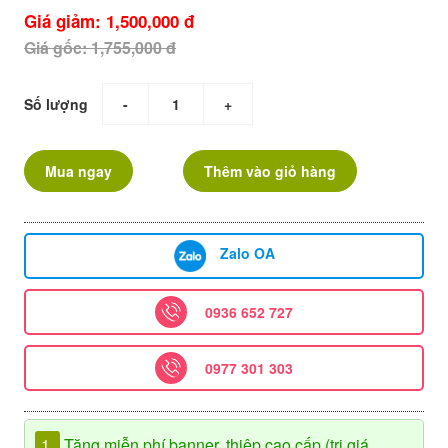
Giá giảm: 1,500,000 đ
Giá gốc: 1,755,000 đ
Số lượng
-
+
Mua ngay
Thêm vào giỏ hàng
Zalo OA
0936 652 727
0977 301 303
1.
Tặng miễn phí banner, thiệp cao cấp (trị giá