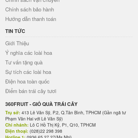
Chính sách bảo hành
Hướng dẫn thanh toán
TIN TỨC
Giới Thiệu
Ý nghĩa các loài hoa
Tư vấn tặng quà
Sự tích các loài hoa
Điện hoa toàn quốc
Điểm bán trái cây tươi
360FRUIT - GIỎ QUÀ TRÁI CÂY
Trụ sở:
413 Lê Văn Sỹ, P.2, Q.Tân Bình, TPHCM (Gần ngã tư
Phạm Văn Hai với Lê Văn Sỹ)
Chi nhánh:
Lô C Hồ Thị Kỷ, P1, Q10, TPHCM
Điện thoại:
(028)22 298 398
Hotline 1:
0936 65 27 27(Ms.Nhi)