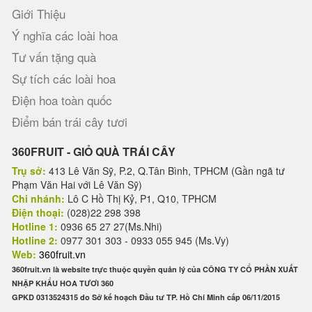
Giới Thiệu
Ý nghĩa các loài hoa
Tư vấn tặng quà
Sự tích các loài hoa
Điện hoa toàn quốc
Điểm bán trái cây tươi
360FRUIT - GIỎ QUÀ TRÁI CÂY
Trụ sở:
413 Lê Văn Sỹ, P.2, Q.Tân Bình, TPHCM (Gần ngã tư
Phạm Văn Hai với Lê Văn Sỹ)
Chi nhánh:
Lô C Hồ Thị Kỷ, P1, Q10, TPHCM
Điện thoại:
(028)22 298 398
Hotline 1:
0936 65 27 27(Ms.Nhi)
Hotline 2:
0977 301 303 - 0933 055 945 (Ms.Vy)
Web:
360fruit.vn
360fruit.vn là website trực thuộc quyền quản lý của CÔNG TY CỔ PHẦN XUẤT
NHẬP KHẨU HOA TƯƠI 360
GPKD 0313524315 do Sở kế hoạch Đầu tư TP. Hồ Chí Minh cấp 06/11/2015