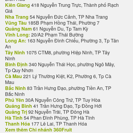
Kiên Giang
418 Nguyễn Trung Trực, Thành phố Rạch
Giá
Nha Trang
54 Nguyễn Đức Cảnh, TP Nha Trang
Vũng Tàu
185B Phạm Hồng Thái, Phường 7
Quảng Nam
61 Nguyễn Du, Tp Tam Kỳ
Vĩnh Long:
20/A2 Phạm Thái Bường
Long An:
163 Nguyễn Đình Chiểu, Phường 3, Tp Tân
An
Tây Ninh
1075 CTM8, phường Hiệp Ninh, TP Tây
Ninh
Bình Định
340 Nguyễn Thái Học, phường Ngô Mây,
Tp Quy Nhơn
Cà Mau
221 Lý Thường Kiệt, K2, Phường 6, Tp Cà
Mau
Bắc Ninh
83 Trần Hưng Đạo, phường Tiền An, TP
Bắc Ninh
Phú Yên
30A Nguyễn Công Trứ, TP Tuy Hòa
Quảng Bình
41 Trần Hưng Đạo, Tp Đồng Hới
Quảng Trị
92 Nguyễn Trãi, TP Đông Hà
Hà Tĩnh
54 Phan Đình Phùng, TP Hà Tĩnh
Thanh Hóa
177 Lê Lai, TP Thanh Hóa
Xem thêm Chi nhánh 360Fruit