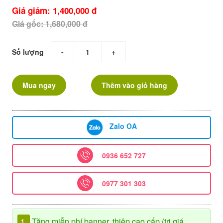
Giá giảm: 1,400,000 đ
Giá gốc: 1,680,000 đ
Số lượng
-
+
Mua ngay
Thêm vào giỏ hàng
Zalo OA
0936 652 727
0977 301 303
1.
Tặng miễn phí banner, thiệp cao cấp (trị giá