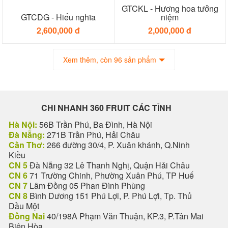
GTCKL - Hương hoa tưởng
GTCDG - Hiếu nghĩa
niệm
2,600,000 đ
2,000,000 đ
Xem thêm, còn 96 sản phẩm
CHI NHANH 360 FRUIT CÁC TỈNH
Hà Nội:
56B Trần Phú, Ba Đình, Hà Nội
Đà Nẵng:
271B Trần Phú, Hải Châu
Cần Thơ:
266 đường 30/4, P. Xuân khánh, Q.Ninh
Kiều
CN 5
Đà Nẵng 32 Lê Thanh Nghị, Quận Hải Châu
CN 6
71 Trường Chinh, Phường Xuân Phú, TP Huế
CN 7
Lâm Đồng 05 Phan Đình Phùng
CN 8
Bình Dương 151 Phú Lợi, P. Phú Lợi, Tp. Thủ
Dầu Một
Đồng Nai
40/198A Phạm Văn Thuận, KP.3, P.Tân Mai
Biên Hòa