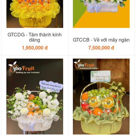
GTCDG - Tâm thành kính
dâng
GTCCB - Về với mây ngàn
1,950,000 đ
7,500,000 đ