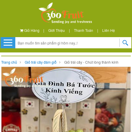
Giỏ Hàng
|
Giới Thiệu
|
Thanh Toán
|
Liên Hệ
Trang chủ
Giỏ trái cây đám giỗ
Giỏ trái cây - Chút lòng thành kính