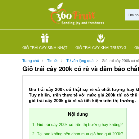
Tìm nh
GIỎ TRÁI CÂY SINH NHẬT
GIỎ TRÁI CÂY KHAI TRƯƠNG
GI
Trang chủ
Tin tức
Tư vấn tặng quà
Giỏ trái cây 200k có 
Giỏ trái cây 200k có rẻ và đảm bảo chấ
Giỏ trái cây 200k có thật sự rẻ và chất lượng hay 
Tuy nhiên, trên thực tế với mức giá 200k thì có th
giỏ trái cây 200k giá rẻ và tiết kiệm trên thị trường.
Nội dung
1. Giỏ trái cây 200k có trên thị trường hay không?
2. Tại sao không nên chọn mua giỏ hoa quả 200k?