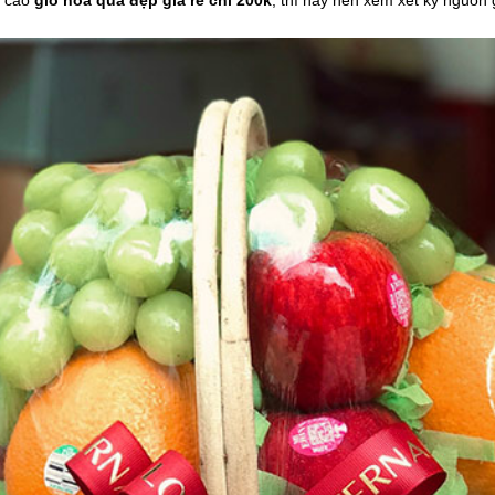
g cáo
giỏ hoa quả đẹp giá rẻ chỉ 200k
, thì hãy nên xem xét kỹ nguồn 