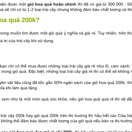
 thiện được một
giỏ hoa quả hoàn chỉnh
thì đã có giá từ 300.000 - 5
uả sẽ chỉ có từ 1-2 loại trái cây nhưng không đảm bảo chất lượng và thi
hoa quả 200k?
ong muốn tìm được một giỏ quà ý nghĩa và giá rẻ. Tuy nhiên, trên thực
 trị của trái cây khi sử dụng.
:
 bạn chỉ có thể mua được những loại trái cây giá rẻ như ổi, cam sành, 
rong giỏ quà. Đặc biệt, những loại trái cây giá rẻ thì có thể sẽ không
yên vật liệu cũng đã tốn gần 50% ngân sách của giỏ hoa quả 200k, thì s
ĩa khi làm quà tặng.
 xem như là một món quà sức khỏe, nếu giỏ hoa quả quá rẻ thì sẽ dẫn đ
trái cây 200k hay giỏ quà 200k trên thị trường thì hầu hết các Cửa h
 không thể đảm bảo được chất lượng của giỏ quà nếu bán ra thị trườn