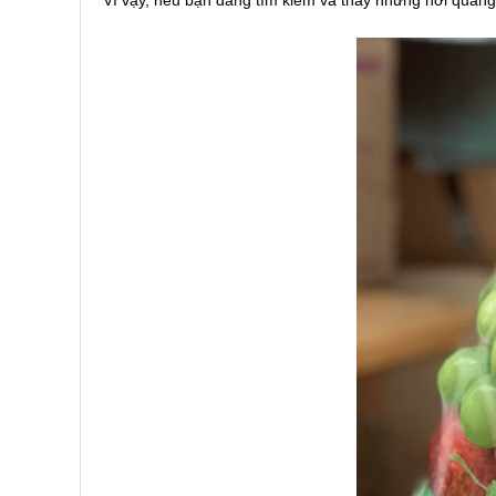
Vì vậy, nếu bạn đang tìm kiếm và thấy những nơi quản