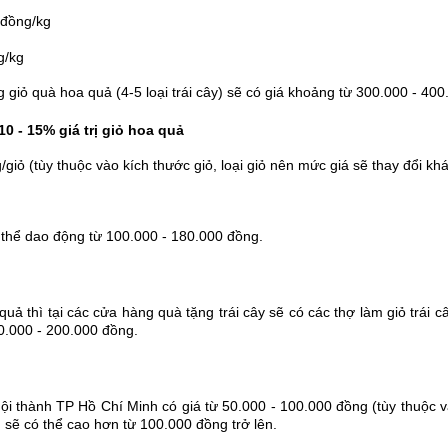
 đồng/kg
g/kg
ong giỏ quà hoa quả (4-5 loại trái cây) sẽ có giá khoảng từ 300.000 - 40
10 - 15% giá trị giỏ hoa quả
/giỏ (tùy thuộc vào kích thước giỏ, loại giỏ nên mức giá sẽ thay đổi kh
có thể dao động từ 100.000 - 180.000 đồng.
uả thì tại các cửa hàng quà tặng trái cây sẽ có các thợ làm giỏ trái c
00.000 - 200.000 đồng.
nội thành TP Hồ Chí Minh có giá từ 50.000 - 100.000 đồng (tùy thuộc và
ì sẽ có thể cao hơn từ 100.000 đồng trở lên.