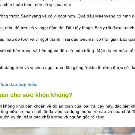
a chín hoàn toàn, nên có vị chua nhẹ.
ồng trước Seolhyang và có vị ngọt hơn. Quả dâu Maehyang có hình dá
n, màu đỏ tươi và vị ngọt đậm đà. Dâu tây King's Berry rất được ưa c
, màu đỏ tươi và vị ngọt thanh. Trái dâu Geumsil có thời gian bảo qu
với cả bên trong và bên ngoài đều có màu trắng. Mặc dù có màu trắng
nh dáng tròn và vị chua ngọt. quả dâu giống Yukbo thường được sử 
a loài dâu quý hiếm
toàn cho sức khỏe không?
i không khỏi băn khoăn về độ an toàn của loại trái cây này, đặc biệt kh
ng hữu cơ, hạn chế tối đa việc sử dụng thuốc trừ sâu và hóa chất độ
guồn uy tín, đảm bảo chất lượng và nguồn gốc rõ ràng.