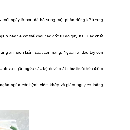
ây mỗi ngày là bạn đã bổ sung một phần đáng kể lượng
iúp bảo vệ cơ thể khỏi các gốc tự do gây hại. Các chất
những ai muốn kiểm soát cân nặng. Ngoài ra, dâu tây còn
g xanh và ngăn ngừa các bệnh về mắt như thoái hóa điểm
p ngăn ngừa các bệnh viêm khớp và giảm nguy cơ loãng