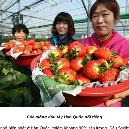
Các giống dâu tây Hàn Quốc nổi tiếng
 phổ biến nhất ở Hàn Quốc, chiếm khoảng 90% sản lượng. Dâu Seolhy