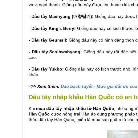
và vị ngọt thanh. Giống dâu này được thu hoạch khi chư
- Dâu tây Maehyang (매향딸기):
Giống dâu này được tr
- Dâu tây King's Berry:
Giống dâu này có kích thước lớ
- Dâu tây Geumsil:
Giống dâu này có hình dáng thon dài
- Dâu tây Seolhwahyang:
Giống dâu này rất đặc biệt 
cao.
- Dâu tây Yukbo:
Giống dâu này có kích thước nhỏ, hì
khác.
=>> Xem thêm:
Dâu bạch tuyết - Mức giá đắt đỏ củ
Dâu tây nhập khẩu Hàn Quốc có an 
Khi
mua dâu tây nhập khẩu từ Hàn Quốc
, nhiều ngườ
Hàn Quốc
được nông trại Hàn áp dụng phương pháp trồ
thức dâu tây Hàn Quốc, miễn là mua sản phẩm từ các n