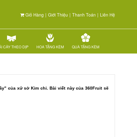
Giỏ Hàng
|
Giới Thiệu
|
Thanh Toán
|
Liên Hệ
I CÂY THEO DỊP
HOA TẶNG KÈM
QUÀ TẶNG KÈM
" của xứ sở Kim chi. Bài viết này của 360Fruit sẽ