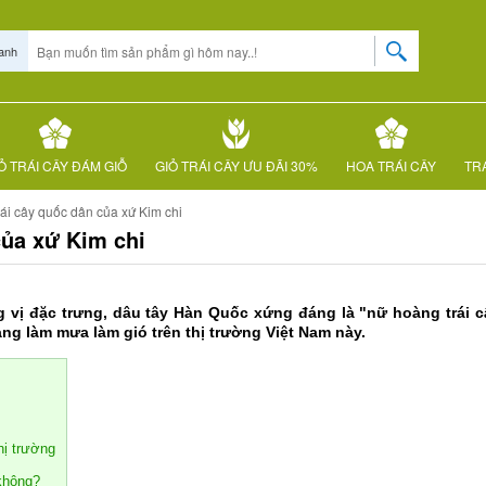
anh
Ỏ TRÁI CÂY ĐÁM GIỖ
GIỎ TRÁI CÂY ƯU ĐÃI 30%
HOA TRÁI CÂY
TRÁ
́i cây quốc dân của xứ Kim chi
của xứ Kim chi
g vị đặc trưng, dâu tây Hàn Quốc xứng đáng là "nữ hoàng trái cây
uả đang làm mưa làm gió trên thị trường Việt Nam này.
ị trường
 không?