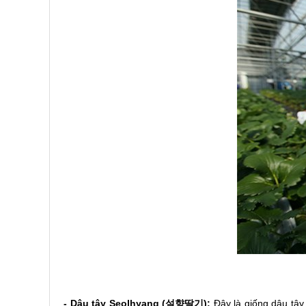
- Dâu tây Seolhyang (설향딸기):
Đây là giống dâu tây