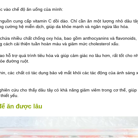
ốc vào chế độ ăn uống của mình:
guồn cung cấp vitamin C dồi dào. Chỉ cần ăn một lượng nhỏ dâu t
tăng cường hệ miễn dịch, giúp da khỏe mạnh và ngăn ngừa lão hóa.
hứa nhiều chất chống oxy hóa, bao gồm anthocyanins và flavonoids, g
 cách cải thiện tuần hoàn máu và giảm mức cholesterol xấu.
o hỗ trợ quá trình tiêu hóa và giúp cảm giác no lâu hơn, rất tốt cho 
hỏe đường ruột.
thin, các chất có tác dụng bảo vệ mắt khỏi các tác động của ánh sán
ghiên cứu cho thấy dâu tây có khả năng giảm viêm trong cơ thể, giú
hiết yếu.
để ăn được lâu