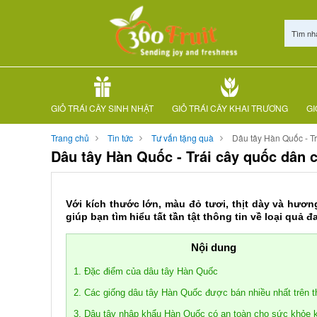
Tìm nh
GIỎ TRÁI CÂY SINH NHẬT
GIỎ TRÁI CÂY KHAI TRƯƠNG
GI
Trang chủ
Tin tức
Tư vấn tặng quà
Dâu tây Hàn Quốc - Tra
Dâu tây Hàn Quốc - Trái cây quốc dân 
Với kích thước lớn, màu đỏ tươi, thịt dày và hươn
giúp bạn tìm hiểu tất tần tật thông tin về loại q
Nội dung
1. Đặc điểm của dâu tây Hàn Quốc
2. Các giống dâu tây Hàn Quốc được bán nhiều nhất trên th
3. Dâu tây nhập khẩu Hàn Quốc có an toàn cho sức khỏe