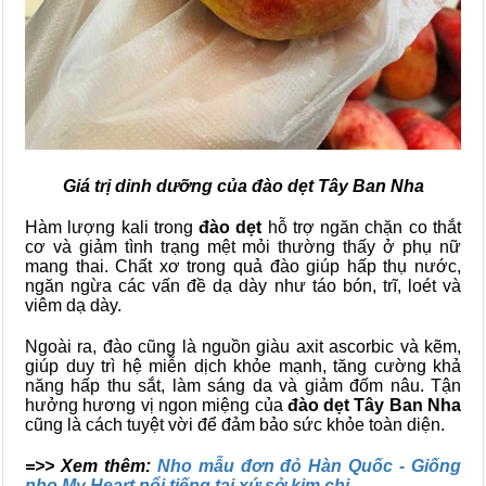
Giá trị dinh dưỡng của đào dẹt Tây Ban Nha
Hàm lượng kali trong
đào dẹt
hỗ trợ ngăn chặn co thắt
cơ và giảm tình trạng mệt mỏi thường thấy ở phụ nữ
mang thai. Chất xơ trong quả đào giúp hấp thụ nước,
ngăn ngừa các vấn đề dạ dày như táo bón, trĩ, loét và
viêm dạ dày.
Ngoài ra, đào cũng là nguồn giàu axit ascorbic và kẽm,
giúp duy trì hệ miễn dịch khỏe mạnh, tăng cường khả
năng hấp thu sắt, làm sáng da và giảm đốm nâu. Tận
hưởng hương vị ngon miệng của
đào dẹt Tây Ban Nha
cũng là cách tuyệt vời để đảm bảo sức khỏe toàn diện.
=>> Xem thêm:
Nho mẫu đơn đỏ Hàn Quốc - Giống
nho My Heart nổi tiếng tại xứ sở kim chi