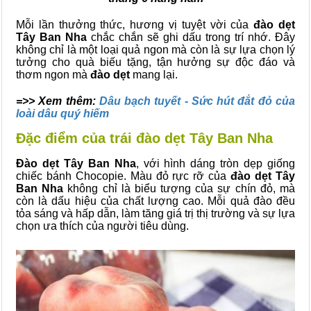
Mỗi lần thưởng thức, hương vị tuyệt vời của
đào dẹt
Tây Ban Nha
chắc chắn sẽ ghi dấu trong trí nhớ. Đây
không chỉ là một loại quả ngon mà còn là sự lựa chọn lý
tưởng cho quà biếu tặng, tận hưởng sự độc đáo và
thơm ngon mà
đào dẹt
mang lại.
=>> Xem thêm:
Dâu bạch tuyết - Sức hút đắt đỏ của
loài dâu quý hiếm
Đặc điểm của trái đào dẹt Tây Ban Nha
Đào dẹt Tây Ban Nha
, với hình dáng tròn dẹp giống
chiếc bánh Chocopie. Màu đỏ rực rỡ của
đào dẹt Tây
Ban Nha
không chỉ là biểu tượng của sự chín đỏ, mà
còn là dấu hiệu của chất lượng cao. Mỗi quả đào đều
tỏa sáng và hấp dẫn, làm tăng giá trị thị trường và sự lựa
chọn ưa thích của người tiêu dùng.