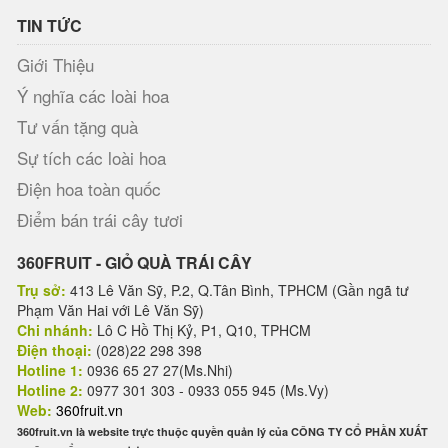
TIN TỨC
Giới Thiệu
Ý nghĩa các loài hoa
Tư vấn tặng quà
Sự tích các loài hoa
Điện hoa toàn quốc
Điểm bán trái cây tươi
360FRUIT - GIỎ QUÀ TRÁI CÂY
Trụ sở:
413 Lê Văn Sỹ, P.2, Q.Tân Bình, TPHCM (Gần ngã tư
Phạm Văn Hai với Lê Văn Sỹ)
Chi nhánh:
Lô C Hồ Thị Kỷ, P1, Q10, TPHCM
Điện thoại:
(028)22 298 398
Hotline 1:
0936 65 27 27(Ms.Nhi)
Hotline 2:
0977 301 303 - 0933 055 945 (Ms.Vy)
Web:
360fruit.vn
360fruit.vn là website trực thuộc quyền quản lý của CÔNG TY CỔ PHẦN XUẤT