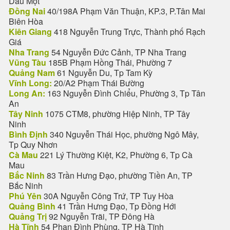
Dầu Một
Đồng Nai
40/198A Phạm Văn Thuận, KP.3, P.Tân Mai
Biên Hòa
Kiên Giang
418 Nguyễn Trung Trực, Thành phố Rạch
Giá
Nha Trang
54 Nguyễn Đức Cảnh, TP Nha Trang
Vũng Tàu
185B Phạm Hồng Thái, Phường 7
Quảng Nam
61 Nguyễn Du, Tp Tam Kỳ
Vĩnh Long:
20/A2 Phạm Thái Bường
Long An:
163 Nguyễn Đình Chiểu, Phường 3, Tp Tân
An
Tây Ninh
1075 CTM8, phường Hiệp Ninh, TP Tây
Ninh
Bình Định
340 Nguyễn Thái Học, phường Ngô Mây,
Tp Quy Nhơn
Cà Mau
221 Lý Thường Kiệt, K2, Phường 6, Tp Cà
Mau
Bắc Ninh
83 Trần Hưng Đạo, phường Tiền An, TP
Bắc Ninh
Phú Yên
30A Nguyễn Công Trứ, TP Tuy Hòa
Quảng Bình
41 Trần Hưng Đạo, Tp Đồng Hới
Quảng Trị
92 Nguyễn Trãi, TP Đông Hà
Hà Tĩnh
54 Phan Đình Phùng, TP Hà Tĩnh