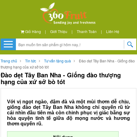
Giỏ Hàng
|
Giới Thiệu
|
Thanh Toán
|
Liên Hệ
Trang chủ
Tin tức
Tư vấn tặng quà
Đào dẹt Tây Ban Nha - Giống đào
thượng hạng của xứ sở bò tót
Đào dẹt Tây Ban Nha - Giống đào thượng
hạng của xứ sở bò tót
Với vị ngọt ngào, đậm đà và một mùi thơm dễ chịu,
giống đào dẹt Tây Ban Nha không chỉ quyến rũ từ
cái nhìn đầu tiên mà còn chinh phục vị giác bằng sự
hòa quyện tinh tế giữa độ mọng nước và hương
thơm quyến rũ.