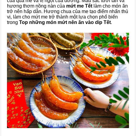
của quả me và vị ngọt của đường. Màu sắc tươi tắn và
hương thơm nồng nàn của
mứt me
Tết
làm cho món ăn
trở nên hấp dẫn. Hương chua của me tạo điểm nhấn thú
vị, làm cho mứt me trở thành một lựa chọn phổ biến
trong
Top những món mứt nên ăn vào dip Tết
.