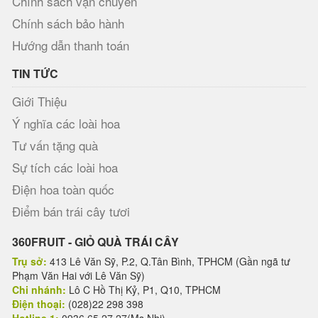
Chính sách vận chuyển
Chính sách bảo hành
Hướng dẫn thanh toán
TIN TỨC
Giới Thiệu
Ý nghĩa các loài hoa
Tư vấn tặng quà
Sự tích các loài hoa
Điện hoa toàn quốc
Điểm bán trái cây tươi
360FRUIT - GIỎ QUÀ TRÁI CÂY
Trụ sở:
413 Lê Văn Sỹ, P.2, Q.Tân Bình, TPHCM (Gần ngã tư
Phạm Văn Hai với Lê Văn Sỹ)
Chi nhánh:
Lô C Hồ Thị Kỷ, P1, Q10, TPHCM
Điện thoại:
(028)22 298 398
Hotline 1:
0936 65 27 27(Ms.Nhi)