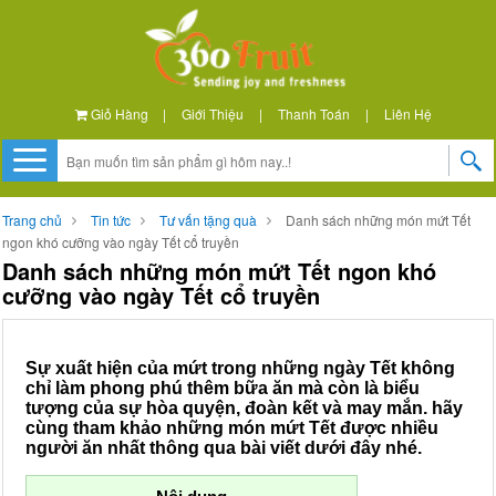
Giỏ Hàng
|
Giới Thiệu
|
Thanh Toán
|
Liên Hệ
Trang chủ
Tin tức
Tư vấn tặng quà
Danh sách những món mứt Tết
ngon khó cưỡng vào ngày Tết cổ truyền
Danh sách những món mứt Tết ngon khó
cưỡng vào ngày Tết cổ truyền
Sự xuất hiện của mứt trong những ngày Tết không
chỉ làm phong phú thêm bữa ăn mà còn là biểu
tượng của sự hòa quyện, đoàn kết và may mắn. hãy
cùng tham khảo những món mứt Tết được nhiều
người ăn nhất thông qua bài viết dưới đây nhé.