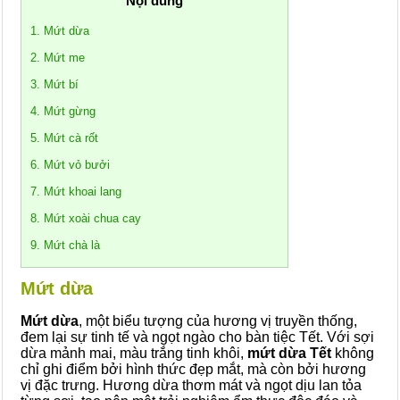
Nội dung
1. Mứt dừa
2. Mứt me
3. Mứt bí
4. Mứt gừng
5. Mứt cà rốt
6. Mứt vỏ bưởi
7. Mứt khoai lang
8. Mứt xoài chua cay
9. Mứt chà là
Mứt dừa
Mứt dừa
, một biểu tượng của hương vị truyền thống,
đem lại sự tinh tế và ngọt ngào cho bàn tiệc Tết. Với sợi
dừa mảnh mai, màu trắng tinh khôi,
mứt dừa Tết
không
chỉ ghi điểm bởi hình thức đẹp mắt, mà còn bởi hương
vị đặc trưng. Hương dừa thơm mát và ngọt dịu lan tỏa