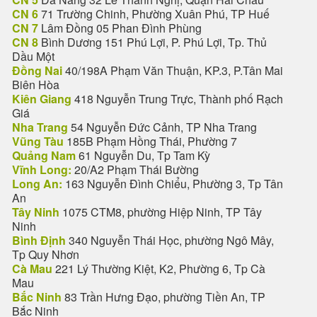
CN 6
71 Trường Chinh, Phường Xuân Phú, TP Huế
CN 7
Lâm Đồng 05 Phan Đình Phùng
CN 8
Bình Dương 151 Phú Lợi, P. Phú Lợi, Tp. Thủ
Dầu Một
Đồng Nai
40/198A Phạm Văn Thuận, KP.3, P.Tân Mai
Biên Hòa
Kiên Giang
418 Nguyễn Trung Trực, Thành phố Rạch
Giá
Nha Trang
54 Nguyễn Đức Cảnh, TP Nha Trang
Vũng Tàu
185B Phạm Hồng Thái, Phường 7
Quảng Nam
61 Nguyễn Du, Tp Tam Kỳ
Vĩnh Long:
20/A2 Phạm Thái Bường
Long An:
163 Nguyễn Đình Chiểu, Phường 3, Tp Tân
An
Tây Ninh
1075 CTM8, phường Hiệp Ninh, TP Tây
Ninh
Bình Định
340 Nguyễn Thái Học, phường Ngô Mây,
Tp Quy Nhơn
Cà Mau
221 Lý Thường Kiệt, K2, Phường 6, Tp Cà
Mau
Bắc Ninh
83 Trần Hưng Đạo, phường Tiền An, TP
Bắc Ninh