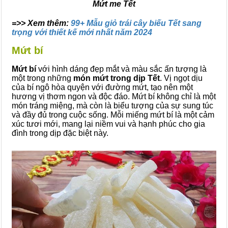
Mứt me Tết
=>> Xem thêm:
99+ Mẫu giỏ trái cây biếu Tết sang
trọng với thiết kế mới nhất năm 2024
Mứt bí
Mứt bí
với hình dáng đẹp mắt và màu sắc ấn tượng là
một trong những
món mứt trong dịp Tết
. Vị ngọt dịu
của bí ngô hòa quyện với đường mứt, tạo nên một
hương vị thơm ngon và độc đáo. Mứt bí không chỉ là một
món tráng miệng, mà còn là biểu tượng của sự sung túc
và đầy đủ trong cuộc sống. Mỗi miếng mứt bí là một cảm
xúc tươi mới, mang lại niềm vui và hạnh phúc cho gia
đình trong dịp đặc biệt này.