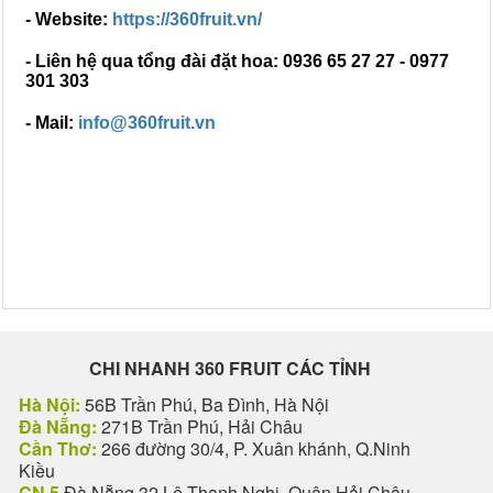
- Website:
https://360fruit.vn/
- Liên hệ qua tổng đài đặt hoa: 0936 65 27 27 - 0977
301 303
- Mail:
i
nfo@360fruit.vn
CHI NHANH 360 FRUIT CÁC TỈNH
Hà Nội:
56B Trần Phú, Ba Đình, Hà Nội
Đà Nẵng:
271B Trần Phú, Hải Châu
Cần Thơ:
266 đường 30/4, P. Xuân khánh, Q.Ninh
Kiều
CN 5
Đà Nẵng 32 Lê Thanh Nghị, Quận Hải Châu