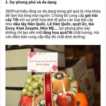
2. Sự phong phú và đa dạng
360Fruit hiểu rằng sự đa dạng trong giỏ quà là chìa khóa
để làm hài lòng mọi người. Chúng tôi cung cấp
giỏ trái
cây Tết
với sự phối hợp tinh tế giữa các loại trái cây
như
dâu tây Hàn Quốc, Lê Hàn Quốc, quýt Úc, táo
Envy, Kiwi Zespire, Nho Mỹ,..
. Sự phong phú này
không chỉ tạo nên một
lẵng hoa
quảTết
chất lượng. mà
còn đảm bảo cung cấp đầy đủ chất dinh dưỡng.