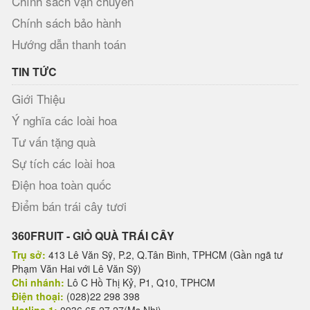
Chính sách vận chuyển
Chính sách bảo hành
Hướng dẫn thanh toán
TIN TỨC
Giới Thiệu
Ý nghĩa các loài hoa
Tư vấn tặng quà
Sự tích các loài hoa
Điện hoa toàn quốc
Điểm bán trái cây tươi
360FRUIT - GIỎ QUÀ TRÁI CÂY
Trụ sở:
413 Lê Văn Sỹ, P.2, Q.Tân Bình, TPHCM (Gần ngã tư
Phạm Văn Hai với Lê Văn Sỹ)
Chi nhánh:
Lô C Hồ Thị Kỷ, P1, Q10, TPHCM
Điện thoại:
(028)22 298 398