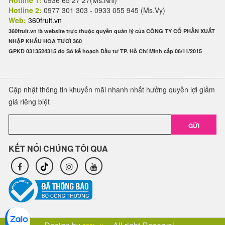
Hotline 1:
0936 65 27 27(Ms.Nhi)
Hotline 2:
0977 301 303 - 0933 055 945 (Ms.Vy)
Web:
360fruit.vn
360fruit.vn là website trực thuộc quyền quản lý của CÔNG TY CỔ PHẦN XUẤT
NHẬP KHẨU HOA TƯƠI 360
GPKD 0313524315 do Sở kế hoạch Đầu tư TP. Hồ Chí Minh cấp 06/11/2015
Cập nhật thông tin khuyến mãi nhanh nhất hưởng quyền lợi giảm
giá riêng biệt
GỬI
KẾT NỐI CHÚNG TÔI QUA