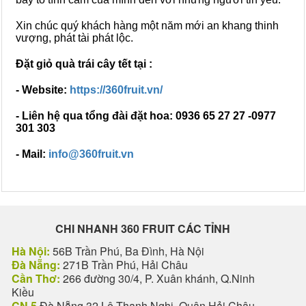
Xin chúc quý khách hàng một năm mới an khang thinh
vượng, phát tài phát lộc.
Đặt giỏ quà trái cây tết tại :
- Website:
https://360fruit.vn/
- Liên hệ qua tổng đài đặt hoa: 0936 65 27 27 -0977
301 303
- Mail:
i
nfo@360fruit.vn
CHI NHANH 360 FRUIT CÁC TỈNH
Hà Nội:
56B Trần Phú, Ba Đình, Hà Nội
Đà Nẵng:
271B Trần Phú, Hải Châu
Cần Thơ:
266 đường 30/4, P. Xuân khánh, Q.Ninh
Kiều
CN 5
Đà Nẵng 32 Lê Thanh Nghị, Quận Hải Châu