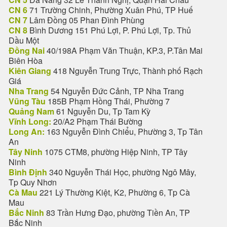
CN 6
71 Trường Chinh, Phường Xuân Phú, TP Huế
CN 7
Lâm Đồng 05 Phan Đình Phùng
CN 8
Bình Dương 151 Phú Lợi, P. Phú Lợi, Tp. Thủ
Dầu Một
Đồng Nai
40/198A Phạm Văn Thuận, KP.3, P.Tân Mai
Biên Hòa
Kiên Giang
418 Nguyễn Trung Trực, Thành phố Rạch
Giá
Nha Trang
54 Nguyễn Đức Cảnh, TP Nha Trang
Vũng Tàu
185B Phạm Hồng Thái, Phường 7
Quảng Nam
61 Nguyễn Du, Tp Tam Kỳ
Vĩnh Long:
20/A2 Phạm Thái Bường
Long An:
163 Nguyễn Đình Chiểu, Phường 3, Tp Tân
An
Tây Ninh
1075 CTM8, phường Hiệp Ninh, TP Tây
Ninh
Bình Định
340 Nguyễn Thái Học, phường Ngô Mây,
Tp Quy Nhơn
Cà Mau
221 Lý Thường Kiệt, K2, Phường 6, Tp Cà
Mau
Bắc Ninh
83 Trần Hưng Đạo, phường Tiền An, TP
Bắc Ninh