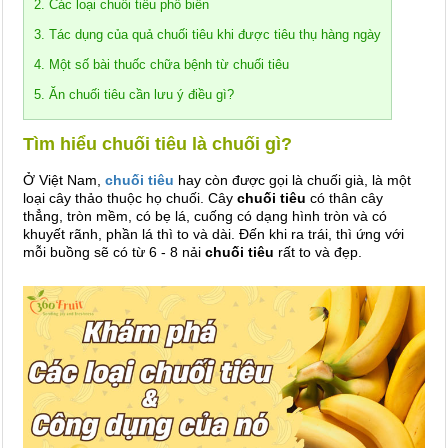
2. Các loại chuối tiêu phổ biến
3. Tác dụng của quả chuối tiêu khi được tiêu thụ hàng ngày
4. Một số bài thuốc chữa bệnh từ chuối tiêu
5. Ăn chuối tiêu cần lưu ý điều gì?
Tìm hiểu chuối tiêu là chuối gì?
Ở Việt Nam,
chuối tiêu
hay còn được gọi là chuối già, là một
loại cây thảo thuộc họ chuối. Cây
chuối tiêu
có thân cây
thẳng, tròn mềm, có bẹ lá, cuống có dạng hình tròn và có
khuyết rãnh, phần lá thì to và dài. Đến khi ra trái, thì ứng với
mỗi buồng sẽ có từ 6 - 8 nải
chuối tiêu
rất to và đẹp.