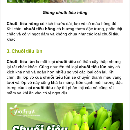
Giống chuối tiêu hồng
Chuối tiêu hồng
có kích thước dài, lớp vỏ có màu hồng đỏ.
Khi chín,
chuối tiêu hồng
có hương thơm đặc trưng, phần thịt
chắc và có vị ngọt đậm và không chua như các loại chuối tiêu
khác.
3. Chuối tiêu lùn
Chuối tiêu lùn
là một loại
chuối tiêu
có thân cây thấp nhưng
lại rất chắc khỏe. Cũng như tên thì loại
chuối tiêu lùn
này có
kích khá nhỏ và ngắn hơn nhiều so với các loại còn lại. Khi
chín, thì lớp vỏ của
chuối tiêu lùn
sẽ chuyển thành màu vàng
tươi và lớp vỏ này cũng khá là mỏng. Bên cạnh mùi hương đặc
trưng của loại
chuối tiêu
này thì phần thịt của nó cũng rất
mềm và khi ăn vào có vị ngọt dịu.