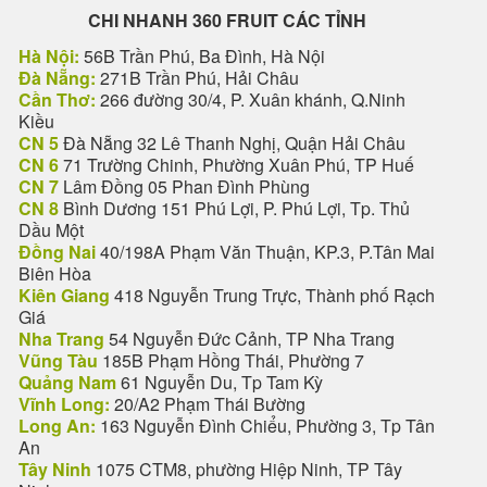
CHI NHANH 360 FRUIT CÁC TỈNH
Hà Nội:
56B Trần Phú, Ba Đình, Hà Nội
Đà Nẵng:
271B Trần Phú, Hải Châu
Cần Thơ:
266 đường 30/4, P. Xuân khánh, Q.Ninh
Kiều
CN 5
Đà Nẵng 32 Lê Thanh Nghị, Quận Hải Châu
CN 6
71 Trường Chinh, Phường Xuân Phú, TP Huế
CN 7
Lâm Đồng 05 Phan Đình Phùng
CN 8
Bình Dương 151 Phú Lợi, P. Phú Lợi, Tp. Thủ
Dầu Một
Đồng Nai
40/198A Phạm Văn Thuận, KP.3, P.Tân Mai
Biên Hòa
Kiên Giang
418 Nguyễn Trung Trực, Thành phố Rạch
Giá
Nha Trang
54 Nguyễn Đức Cảnh, TP Nha Trang
Vũng Tàu
185B Phạm Hồng Thái, Phường 7
Quảng Nam
61 Nguyễn Du, Tp Tam Kỳ
Vĩnh Long:
20/A2 Phạm Thái Bường
Long An:
163 Nguyễn Đình Chiểu, Phường 3, Tp Tân
An
Tây Ninh
1075 CTM8, phường Hiệp Ninh, TP Tây