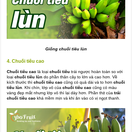
Giống chuối tiêu lùn
4. Chuối tiêu cao
Chuối tiêu cao
là loại
chuối tiêu
trái ngược hoàn toàn so với
loại
chuối tiêu lùn
do phần thân cây to lớn và cao hơn. Về
kích thước thì
chuối tiêu cao
cũng có quả dài và to hơn
chuối
tiêu lùn
. Khi chín, lớp vỏ của
chuối tiêu cao
cũng có màu
vàng đẹp mắt nhưng lớp vỏ thì lại dày hơn. Phần thịt của
trái
chuối tiêu cao
khá mềm mịn và khi ăn vào có vị ngọt thanh.