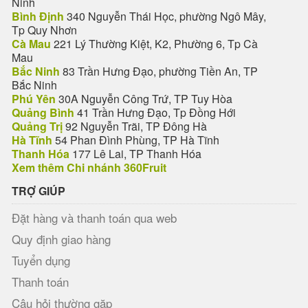
Ninh
Bình Định
340 Nguyễn Thái Học, phường Ngô Mây,
Tp Quy Nhơn
Cà Mau
221 Lý Thường Kiệt, K2, Phường 6, Tp Cà
Mau
Bắc Ninh
83 Trần Hưng Đạo, phường Tiền An, TP
Bắc Ninh
Phú Yên
30A Nguyễn Công Trứ, TP Tuy Hòa
Quảng Bình
41 Trần Hưng Đạo, Tp Đồng Hới
Quảng Trị
92 Nguyễn Trãi, TP Đông Hà
Hà Tĩnh
54 Phan Đình Phùng, TP Hà Tĩnh
Thanh Hóa
177 Lê Lai, TP Thanh Hóa
Xem thêm Chi nhánh 360Fruit
TRỢ GIÚP
Đặt hàng và thanh toán qua web
Quy định giao hàng
Tuyển dụng
Thanh toán
Câu hỏi thường gặp