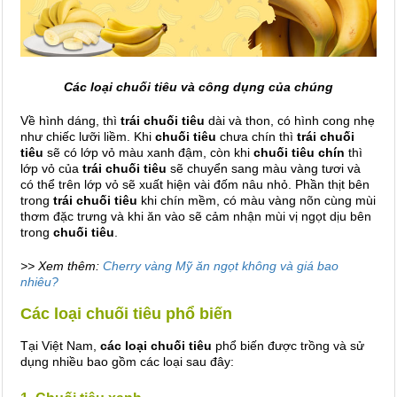
Các loại chuối tiêu và công dụng của chúng
Về hình dáng, thì
trái chuối tiêu
dài và thon, có hình cong nhẹ
như chiếc lưỡi liềm. Khi
chuối tiêu
chưa chín thì
trái chuối
tiêu
sẽ có lớp vỏ màu xanh đậm, còn khi
chuối tiêu chín
thì
lớp vỏ của
trái chuối tiêu
sẽ chuyển sang màu vàng tươi và
có thể trên lớp vỏ sẽ xuất hiện vài đốm nâu nhỏ. Phần thịt bên
trong
trái chuối tiêu
khi chín mềm, có màu vàng nõn cùng mùi
thơm đặc trưng và khi ăn vào sẽ cảm nhận mùi vị ngọt dịu bên
trong
chuối tiêu
.
>> Xem thêm:
Cherry vàng Mỹ ăn ngọt không và giá bao
nhiêu?
Các loại chuối tiêu phổ biến
Tại Việt Nam,
các loại chuối tiêu
phổ biến được trồng và sử
dụng nhiều bao gồm các loại sau đây: