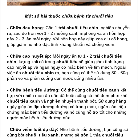
Một số bài thuốc chữa bệnh từ chuối tiêu
- Chữa đau họng:
Cần 1
trái chuối tiêu chín
, nghiền nhuyễn
ra, sau đó trộn với 1 - 2 muỗng canh mật ong và ăn hỗn hợp
này 2 - 3 lần mỗi ngày. Với hỗn hợp này giúp xoa dịu cổ họng,
giúp giảm ho nhờ đặc tính kháng khuẩn và chống viêm.
- Chữa cao huyết áp:
Mỗi ngày ăn từ 1 - 2
trái chuối tiêu
chín
, lượng kali có trong
chuối tiêu
sẽ giúp giảm tình trạng
cao huyết áp và ngăn nguy cơ mắc bệnh về tim mạch.
Ngoài
việc ăn
chuối tiêu chín
ra, bạn cũng có thể sử dụng 30 - 60g
phần vỏ và phần cuống đun nước uống nhiều lần.
- Chữa bệnh tiểu đường:
Có thể dùng
chuối tiêu xanh
kết
hợp với nhiều món ăn dân dã hoặc cũng có thể đem phơi khô
chuối tiêu xanh
và nghiền nhuyễn thành bột. Sử dụng hàng
ngày giúp ổn định lượng đường có trong máu, ngăn các triệu
chứng mắc bệnh tiểu đường và nó cũng hỗ trợ tốt cho những
người mắc bệnh tiểu đường nữa.
- Chữa viêm loét dạ dày:
Như bệnh tiểu đường, bạn cũng sẽ
dùng bột
chuối tiêu xanh
, nhưng sẽ trộn 1 thìa
chuối tiêu