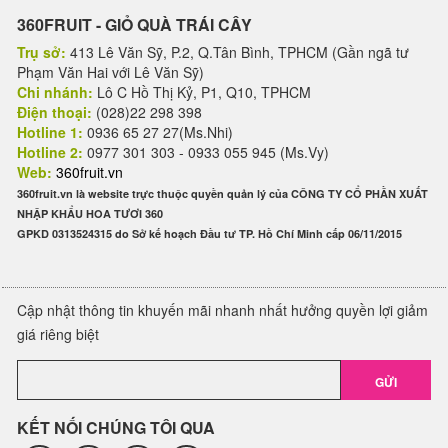
360FRUIT - GIỎ QUÀ TRÁI CÂY
Trụ sở:
413 Lê Văn Sỹ, P.2, Q.Tân Bình, TPHCM (Gần ngã tư
Phạm Văn Hai với Lê Văn Sỹ)
Chi nhánh:
Lô C Hồ Thị Kỷ, P1, Q10, TPHCM
Điện thoại:
(028)22 298 398
Hotline 1:
0936 65 27 27(Ms.Nhi)
Hotline 2:
0977 301 303 - 0933 055 945 (Ms.Vy)
Web:
360fruit.vn
360fruit.vn là website trực thuộc quyền quản lý của CÔNG TY CỔ PHẦN XUẤT
NHẬP KHẨU HOA TƯƠI 360
GPKD 0313524315 do Sở kế hoạch Đầu tư TP. Hồ Chí Minh cấp 06/11/2015
Cập nhật thông tin khuyến mãi nhanh nhất hưởng quyền lợi giảm
giá riêng biệt
GỬI
KẾT NỐI CHÚNG TÔI QUA